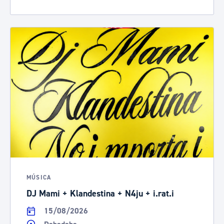
MÚSICA
DJ Mami + Klandestina + N4ju + i.rat.i
15/08/2026