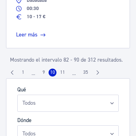
Dabadaba
00:30
10 - 17 €
Leer más
Mostrando el intervalo 82 - 90 de 312 resultados.
1
9
10
11
35
...
...
Página
Página
Página
Página
Página
Páginas intermedias Use TAB para desplazarse.
Páginas intermedias Use TAB p
Qué
Dónde