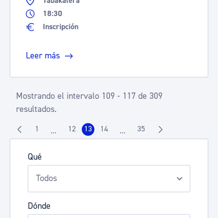
Tabakalera
18:30
Inscripción
Leer más
Mostrando el intervalo 109 - 117 de 309
resultados.
1
12
13
14
35
...
...
Página
Página
Página
Página
Página
Páginas intermedias Use TAB para desplazarse.
Páginas intermedias Use TAB 
Qué
Dónde