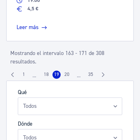
19:00
4,5 €
Leer más
Mostrando el intervalo 163 - 171 de 308
resultados.
1
18
19
20
35
...
...
Página
Página
Página
Página
Página
Páginas intermedias Use TAB para desplazarse.
Páginas intermedias Use TAB 
Qué
Dónde