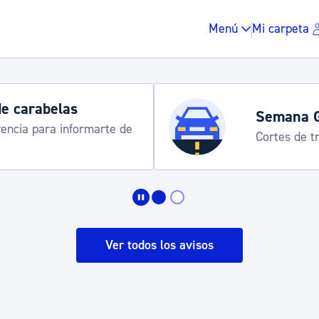
Menú
Mi carpeta
Horarios y 
rograma
Udalinfo, Dono
Urgull, Honda
Impuestos y multas
Vivienda y urbanis
Ver todos los avisos
Espacio público, r