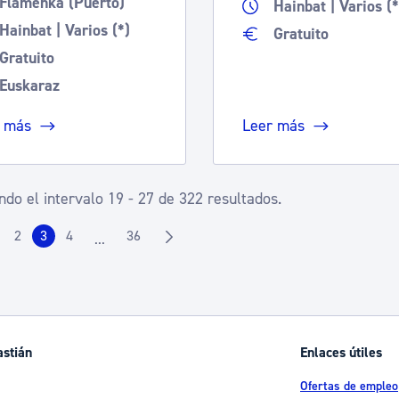
Flamenka (Puerto)
Hainbat | Varios (*
Hainbat | Varios (*)
Gratuito
Gratuito
Euskaraz
 más
Leer más
do el intervalo 19 - 27 de 322 resultados.
2
3
4
36
...
ágina
Página
Página
Página
Página
Páginas intermedias Use TAB para desplazarse.
astián
Enlaces útiles
Ofertas de empleo