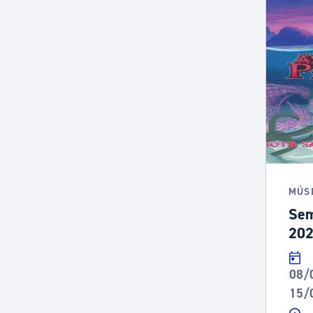
MÚS
Sem
202
08/
15/