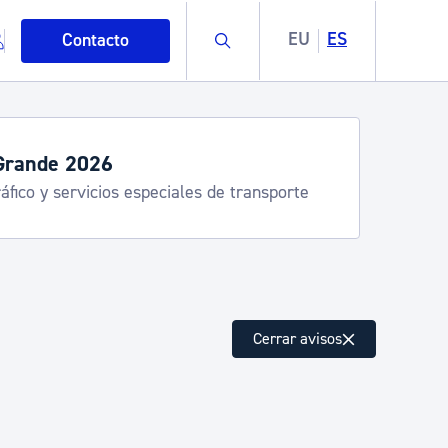
Buscar
EU
ES
Contacto
servicios de verano
stia Kirola, Donostia Kultura, San Telmo,
lea, Turismo
mo
Cerrar avisos
esiduos y medioambiente