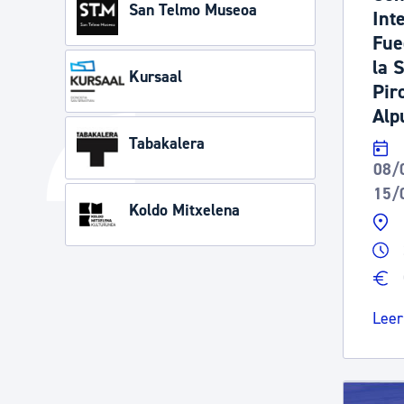
San Telmo Museoa
Int
Fue
la 
Kursaal
Pir
Alp
Tabakalera
08/
15/
Koldo Mitxelena
Leer