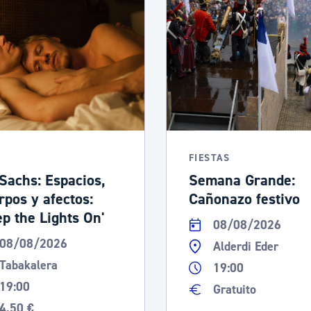
ad
Administración municipal
Tablón de anuncios oficiales
Calendario fiscal
tural
Portal de transparencia
FIESTAS
 Sachs: Espacios,
Semana Grande:
rpos y afectos:
Cañonazo festivo
ep the Lights On'
08/08/2026
08/08/2026
Alderdi Eder
Tabakalera
19:00
19:00
Gratuito
4,50 €