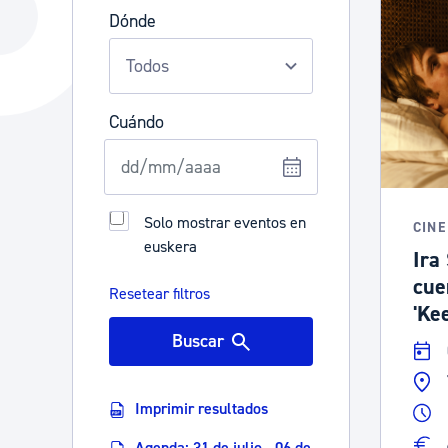
La ciudad
Actualid
Dónde
La ciudad ahora
Noticias
Descubre la ciudad
Avisos
Cuándo
La ciudad futura
Agenda cul
Solo mostrar eventos en
CINE
euskera
Ira
cue
Resetear filtros
'Ke
Buscar
Imprimir resultados
Agenda: 31 de julio - 06 de