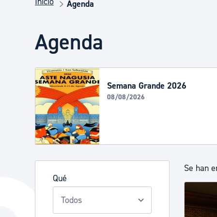
Inicio
Seguridad ciudadana y emergencias
Agenda
Agenda
Salud Pública, animales y consumo
Infancia y juventud
Semana Grande 2026
08/08/2026
Participación ciudadana y asociacionismo
Deporte
Se han e
Qué