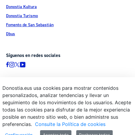
Donostia Kultura
Donostia Turismo
Fomento de San Sebastián
Dbus
Síguenos en redes sociales
Donostia.eus usa cookies para mostrar contenidos
© Donostiako Udala - Ayuntamiento de Donostia / San Sebastián
personalizados, analizar tendencias y llevar un
Ijentea 1, 20003 Donostia / San Sebastián
seguimiento de los movimientos de los usuarios. Acepte
Aviso legal
todas las cookies para disfrutar de la mejor experiencia
Política de privacidad
posible en nuestro sitio web, o bien administre sus
preferencias.
Consulte la Política de cookies
Política de cookies
Declaración de accesibilidad
Configuración
Aceptar todo
Rechazar todas