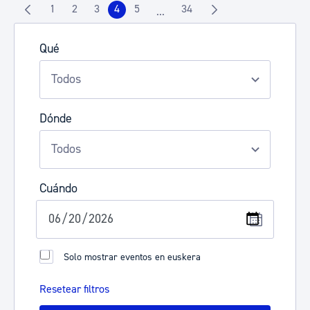
1
2
3
4
5
34
...
Página
Página
Página
Página
Página
Página
Páginas intermedias Use TAB pa
Qué
Dónde
Cuándo
Solo mostrar eventos en euskera
Resetear filtros