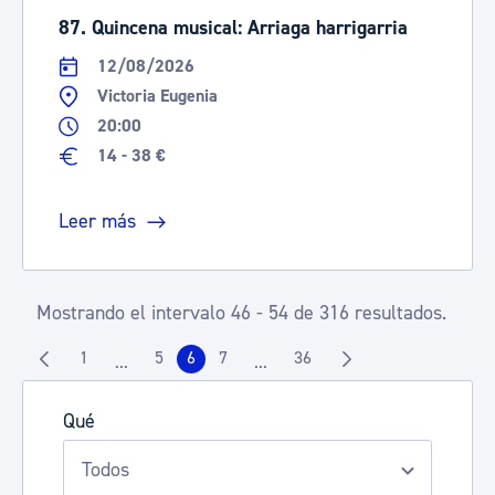
87. Quincena musical: Arriaga harrigarria
12/08/2026
Victoria Eugenia
20:00
14 - 38 €
Leer más
Mostrando el intervalo 46 - 54 de 316 resultados.
1
5
6
7
36
...
...
Página
Página
Página
Página
Página
Páginas intermedias Use TAB para desplazarse.
Páginas intermedias Use TAB pa
Qué