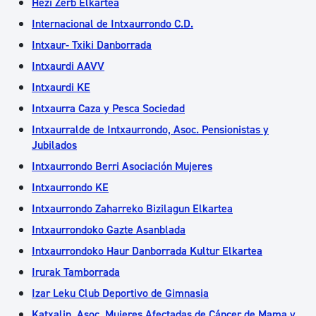
Hezi Zerb Elkartea
Internacional de Intxaurrondo C.D.
Intxaur- Txiki Danborrada
Intxaurdi AAVV
Intxaurdi KE
Intxaurra Caza y Pesca Sociedad
Intxaurralde de Intxaurrondo, Asoc. Pensionistas y
Jubilados
Intxaurrondo Berri Asociación Mujeres
Intxaurrondo KE
Intxaurrondo Zaharreko Bizilagun Elkartea
Intxaurrondoko Gazte Asanblada
Intxaurrondoko Haur Danborrada Kultur Elkartea
Irurak Tamborrada
Izar Leku Club Deportivo de Gimnasia
Katxalin, Asoc. Mujeres Afectadas de Cáncer de Mama y