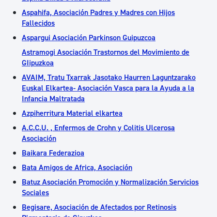
Aspahifa, Asociación Padres y Madres con Hijos
Fallecidos
Aspargui Asociación Parkinson Guipuzcoa
Astramogi Asociación Trastornos del Movimiento de
GIipuzkoa
AVAIM, Tratu Txarrak Jasotako Haurren Laguntzarako
Euskal Elkartea- Asociación Vasca para la Ayuda a la
Infancia Maltratada
Azpiherritura Material elkartea
A.C.C.U. , Enfermos de Crohn y Colitis Ulcerosa
Asociación
Baikara Federazioa
Bata Amigos de Africa, Asociación
Batuz Asociación Promoción y Normalización Servicios
Sociales
Begisare, Asociación de Afectados por Retinosis