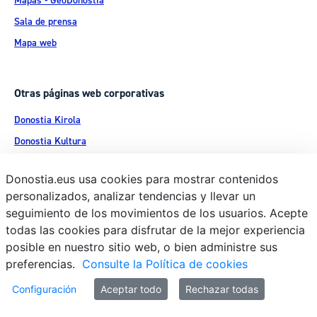
Mapas - GeoDonostia
Sala de prensa
Mapa web
Otras páginas web corporativas
Donostia Kirola
Donostia Kultura
Donostia Turismo
Donostia.eus usa cookies para mostrar contenidos
Fomento de San Sebastián
personalizados, analizar tendencias y llevar un
Dbus
seguimiento de los movimientos de los usuarios. Acepte
todas las cookies para disfrutar de la mejor experiencia
posible en nuestro sitio web, o bien administre sus
Síguenos en redes sociales
preferencias.
Consulte la Política de cookies
Configuración
Aceptar todo
Rechazar todas