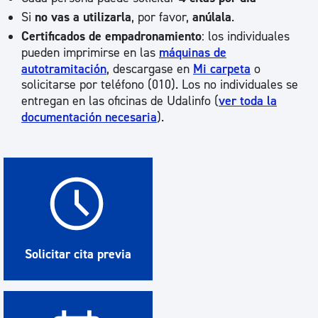
Si
no vas a utilizarla
, por favor,
anúlala
.
Certificados de empadronamiento
: los individuales
pueden imprimirse en las
máquinas de
autotramitación
, descargase en
Mi carpeta
o
solicitarse por teléfono (010). Los no individuales se
entregan en las oficinas de Udalinfo (
ver toda la
documentación necesaria
).
Solicitar cita previa