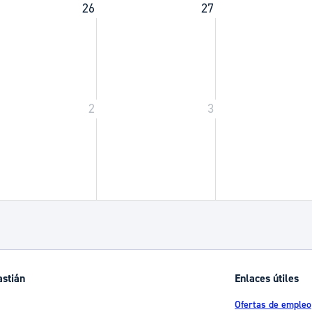
26
27
2
3
astián
Enlaces útiles
Ofertas de empleo