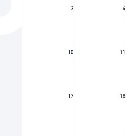
La ciudad
Actualid
3
4
La ciudad ahora
Noticias
Descubre la ciudad
Avisos
La ciudad futura
Agenda cul
10
11
17
18