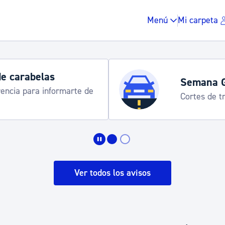
Menú
Mi carpeta
de carabelas
Semana 
rencia para informarte de
Cortes de tr
Impuestos y multas
Vivienda y urbanis
Ver todos los avisos
Espacio público, r