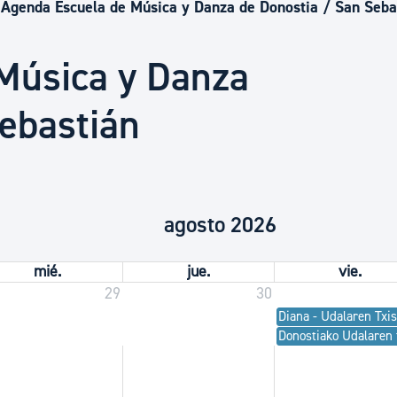
Euskera
Agenda Escuela de Música y Danza de Donostia / San Seba
Música y Danza
Desarrollo económico 
ebastián
Igualdad, Derechos Hu
Cultura
agosto 2026
mié.
jue.
vie.
Turismo
29
30
Diana - Udalaren Txis
Donostiako Udalaren t