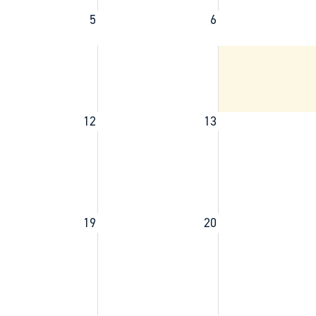
ad
Administración municipal
5
6
Tablón de anuncios oficiales
Calendario fiscal
tural
Portal de transparencia
12
13
19
20