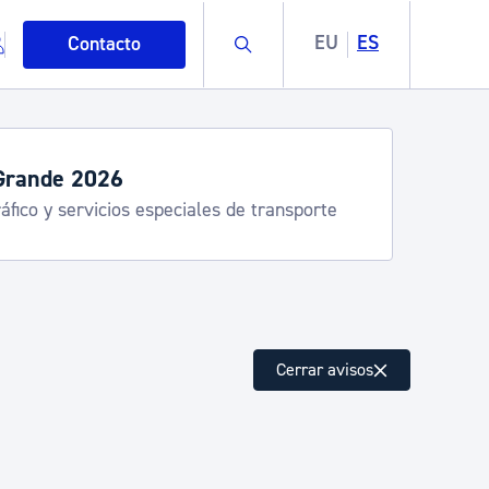
Buscar
EU
ES
Contacto
Grande 2026
áfico y servicios especiales de transporte
mo
Cerrar avisos
esiduos y medioambiente