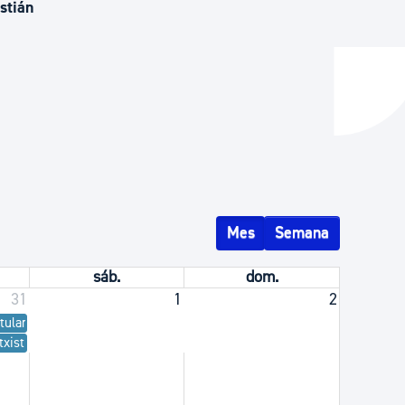
stián
y empleo
manos y convivencia
Mes
Semana
sáb.
dom.
31
1
2
tulari Taldea
xistulari taldearen kontzertua