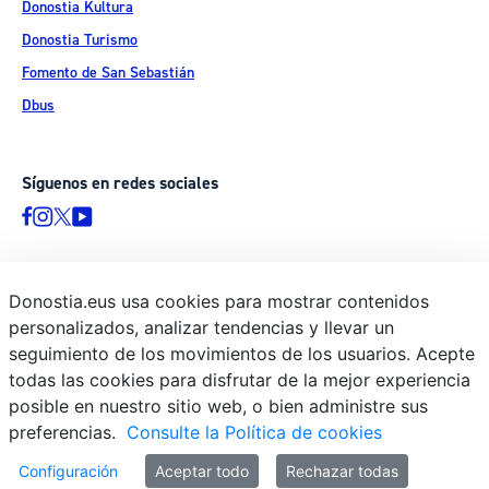
Donostia Kultura
Donostia Turismo
Fomento de San Sebastián
Dbus
Síguenos en redes sociales
Donostia.eus usa cookies para mostrar contenidos
© Donostiako Udala - Ayuntamiento de Donostia / San Sebastián
personalizados, analizar tendencias y llevar un
Ijentea 1, 20003 Donostia / San Sebastián
seguimiento de los movimientos de los usuarios. Acepte
Aviso legal
todas las cookies para disfrutar de la mejor experiencia
Política de privacidad
posible en nuestro sitio web, o bien administre sus
preferencias.
Consulte la Política de cookies
Política de cookies
Declaración de accesibilidad
Configuración
Aceptar todo
Rechazar todas