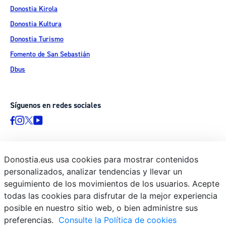
Donostia Kirola
Donostia Kultura
Donostia Turismo
Fomento de San Sebastián
Dbus
Síguenos en redes sociales
Donostia.eus usa cookies para mostrar contenidos
© Donostiako Udala - Ayuntamiento de Donostia / San Sebastián
personalizados, analizar tendencias y llevar un
Ijentea 1, 20003 Donostia / San Sebastián
seguimiento de los movimientos de los usuarios. Acepte
Aviso legal
todas las cookies para disfrutar de la mejor experiencia
Política de privacidad
posible en nuestro sitio web, o bien administre sus
preferencias.
Consulte la Política de cookies
Política de cookies