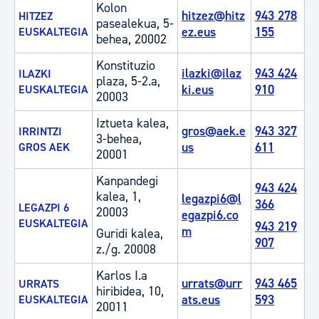
Kolon
hitzez@hitz
943 278
HITZEZ
pasealekua, 5-
ez.eus
155
EUSKALTEGIA
behea, 20002
Konstituzio
ilazki@ilaz
943 424
ILAZKI
plaza, 5-2.a,
ki.eus
910
EUSKALTEGIA
20003
Iztueta kalea,
gros@aek.e
943 327
IRRINTZI
3-behea,
us
611
GROS AEK
20001
Kanpandegi
943 424
kalea, 1,
legazpi6@l
366
LEGAZPI 6
20003
egazpi6.co
EUSKALTEGIA
943 219
m
Guridi kalea,
907
z./g. 20008
Karlos I.a
urrats@urr
943 465
URRATS
hiribidea, 10,
ats.eus
593
EUSKALTEGIA
20011