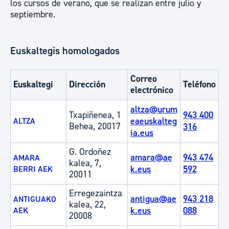
los cursos de verano, que se realizan entre julio y
septiembre.
Euskaltegis homologados
Correo
Euskaltegi
Dirección
Teléfono
electrónico
altza@urum
Txapiñenea, 1
943 400
eaeuskalteg
ALTZA
Behea, 20017
316
ia.eus
G. Ordoñez
amara@ae
943 474
AMARA
kalea, 7,
k.eus
592
BERRI AEK
20011
Erregezaintza
antigua@ae
943 218
ANTIGUAKO
kalea, 22,
k.eus
088
AEK
20008