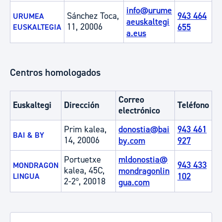
info@urume
Sánchez Toca,
943 464
URUMEA
aeuskaltegi
11, 20006
655
EUSKALTEGIA
a.eus
Centros homologados
Correo
Euskaltegi
Dirección
Teléfono
electrónico
Prim kalea,
donostia@bai
943 461
BAI & BY
14, 20006
by.com
927
Portuetxe
mldonostia@
943 433
MONDRAGON
kalea, 45C,
mondragonlin
102
LINGUA
2-2º, 20018
gua.com