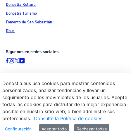
Donostia Kultura
Donostia Turismo
Fomento de San Sebastián
Dbus
Síguenos en redes sociales
Donostia.eus usa cookies para mostrar contenidos
© Donostiako Udala - Ayuntamiento de Donostia / San Sebastián
personalizados, analizar tendencias y llevar un
Ijentea 1, 20003 Donostia / San Sebastián
seguimiento de los movimientos de los usuarios. Acepte
Aviso legal
todas las cookies para disfrutar de la mejor experiencia
Política de privacidad
posible en nuestro sitio web, o bien administre sus
preferencias.
Consulte la Política de cookies
Política de cookies
Declaración de accesibilidad
Configuración
Aceptar todo
Rechazar todas