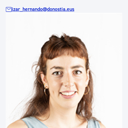
izar_hernando@donostia.eus