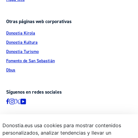
Otras páginas web corporativas
Donostia Kirola
Donostia Kultura
Donostia Turismo
Fomento de San Sebastián
Dbus
Síguenos en redes sociales
Donostia.eus usa cookies para mostrar contenidos
© Donostiako Udala - Ayuntamiento de Donostia / San Sebastián
personalizados, analizar tendencias y llevar un
Ijentea 1, 20003 Donostia / San Sebastián