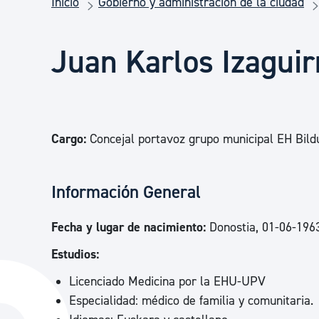
Inicio
Gobierno y administración de la ciudad
Seguridad ciudadana y emergencias
Juan Karlos Izaguir
Salud Pública, animales y consumo
Infancia y juventud
Cargo:
Concejal portavoz grupo municipal EH Bild
Participación ciudadana y asociacionismo
Información General
Deporte
Fecha y lugar de nacimiento:
Donostia, 01-06-196
Estudios:
Licenciado Medicina por la EHU-UPV
Especialidad: médico de familia y comunitaria.