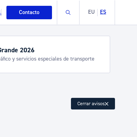
Buscar
EU
ES
Contacto
Grande 2026
áfico y servicios especiales de transporte
mo
Cerrar avisos
esiduos y medioambiente