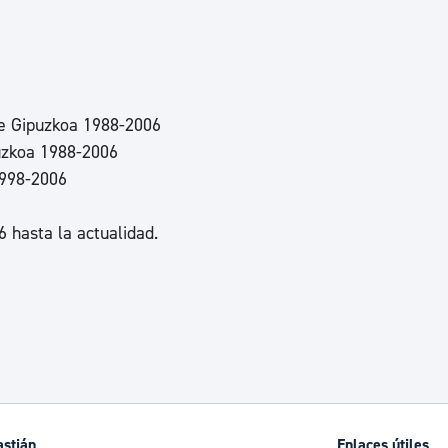
ad
Administración municipal
Tablón de anuncios oficiales
Calendario fiscal
de Gipuzkoa 1988-2006
tural
Portal de transparencia
uzkoa 1988-2006
1998-2006
6 hasta la actualidad.
astián
Enlaces útiles