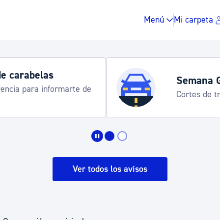
Menú
Mi carpeta
de carabelas
Semana 
rencia para informarte de
Cortes de tr
Impuestos y multas
Vivienda y urbanis
Ver todos los avisos
Espacio público, r