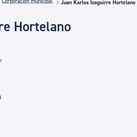
Corporación municipal
Euskera
Juan Karlos Izaguirre Hortelano
re Hortelano
Desarrollo económico 
Igualdad, Derechos Hu
u
Cultura
Turismo
3