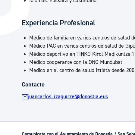
Idiomas: Euskara y castellano.
La ciudad
Actualid
La ciudad ahora
Noticias
Experiencia Profesional
Descubre la ciudad
Avisos
Médico de familia en varios centros de salud 
La ciudad futura
Agenda cul
Médico PAC en varios centros de salud de Gip
Médico deportivo en TINKO Kirol Medikuntza,
Médico cooperante con la ONG Mundubat
Médico en el centro de salud Iztieta desde 200
Contacto
juancarlos_izaguirre@donostia.eus
Comunícate con el Ayuntamiento de Donostia / San Seb