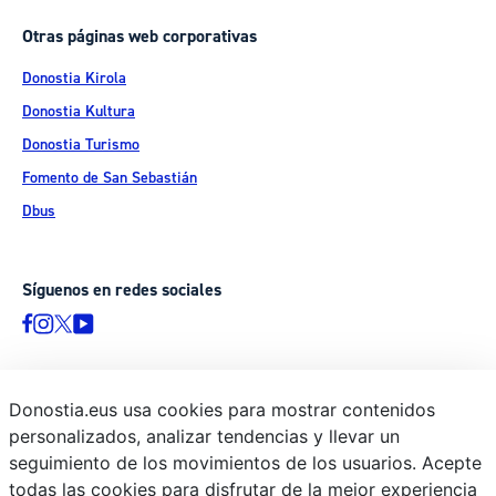
Otras páginas web corporativas
Donostia Kirola
Donostia Kultura
Donostia Turismo
Fomento de San Sebastián
Dbus
Síguenos en redes sociales
Donostia.eus usa cookies para mostrar contenidos
© Donostiako Udala - Ayuntamiento de Donostia / San Sebastián
personalizados, analizar tendencias y llevar un
Ijentea 1, 20003 Donostia / San Sebastián
seguimiento de los movimientos de los usuarios. Acepte
Aviso legal
todas las cookies para disfrutar de la mejor experiencia