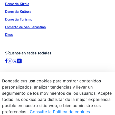
Donostia Kirola
Donostia Kultura
Donostia Turismo
Fomento de San Sebastián
Dbus
Síguenos en redes sociales
Donostia.eus usa cookies para mostrar contenidos
© Donostiako Udala - Ayuntamiento de Donostia / San Sebastián
personalizados, analizar tendencias y llevar un
Ijentea 1, 20003 Donostia / San Sebastián
seguimiento de los movimientos de los usuarios. Acepte
Aviso legal
todas las cookies para disfrutar de la mejor experiencia
Política de privacidad
posible en nuestro sitio web, o bien administre sus
preferencias.
Consulte la Política de cookies
Política de cookies