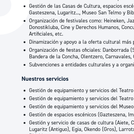
La ciudad
Actualid
Gestión de las Casas de Cultura, espacios escén
Gasteszena, Lugaritz..., Museo San Telmo y Bib
La ciudad ahora
Noticias
Organización de festivales como: Heineken, Ja
Donostikluba, Cine y Derechos Humanos, Concu
Descubre la ciudad
Avisos
Artificiales, etc.
La ciudad futura
Agenda cul
Dinamización y apoyo a la oferta cultural más p
Organización de fiestas oficiales: Danborrada
Bandera de la Concha, Olentzero, Carnavales,
Subvenciones a entidades culturales y a organi
Nuestros servicios
Gestión de equipamiento y servicios del Teatro
Gestión de equipamiento y servicios del Teatro 
Gestión de equipamiento y servicios del Muse
Gestión de espacios escénicos (Gazteszena, Im
Gestión y servicio de casas de cultura (Aiete, 
Lugaritz (Antiguo), Egia, Okendo (Gros), Larro