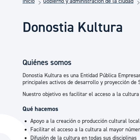
Inicio
Gobierno y administración de la ciudad
Seguridad ciudadana y emergencias
Donostia Kultura
Salud Pública, animales y consumo
Infancia y juventud
Quiénes somos
Participación ciudadana y asociacionismo
Donostia Kultura es una Entidad Pública Empresari
principales activos de desarrollo y proyección de 
Nuestro objetivo es facilitar el acceso a la cultu
Deporte
Qué hacemos
Apoyo a la creación o producción cultural local
Facilitar el acceso a la cultura al mayor núme
Difusión de la cultura en todas sus disciplinas