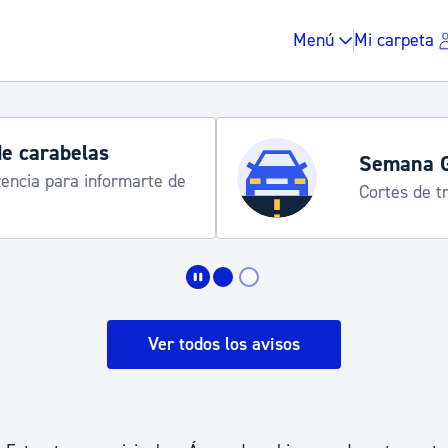
Menú
Mi carpeta
de carabelas
Semana 
rencia para informarte de
Cortes de tr
Impuestos y multas
Vivienda y urbanis
Ver todos los avisos
Espacio público, r