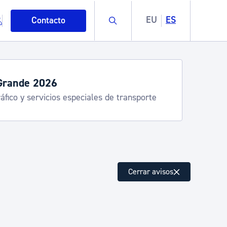
Buscar
EU
ES
Contacto
Grande 2026
áfico y servicios especiales de transporte
mo
Cerrar avisos
esiduos y medioambiente