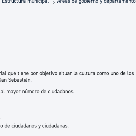
Estructura municipal
Áreas de gobierno y departamento
Euskera
Desarrollo económico 
Igualdad, Derechos Hu
Cultura
al que tiene por objetivo situar la cultura como uno de los
San Sebastián.
ra al mayor número de ciudadanos.
Turismo
.
ro de ciudadanos y ciudadanas.