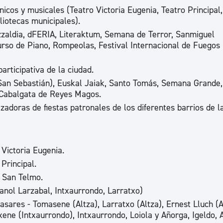
ad
Administración municipal
icos y musicales (Teatro Victoria Eugenia, Teatro Principal,
liotecas municipales).
Tablón de anuncios oficiales
zzaldia, dFERIA, Literaktum, Semana de Terror, Sanmiguel
rso de Piano, Rompeolas, Festival Internacional de Fuegos
Calendario fiscal
tural
Portal de transparencia
articipativa de la ciudad.
 (San Sebastián), Euskal Jaiak, Santo Tomás, Semana Grande
 Cabalgata de Reyes Magos.
zadoras de fiestas patronales de los diferentes barrios de l
 Victoria Eugenia.
Principal.
o San Telmo.
anol Larzabal, Intxaurrondo, Larratxo)
Casares - Tomasene (Altza), Larratxo (Altza), Ernest Lluch (
txene (Intxaurrondo), Intxaurrondo, Loiola y Añorga, Igeldo,