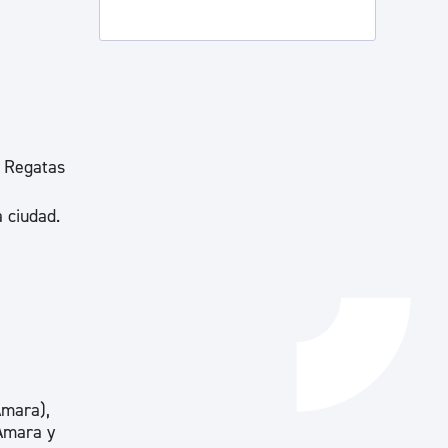
Catálogo de trámites
Ayuda a la tramitación
, Regatas
a ciudad.
Amara),
 Amara y