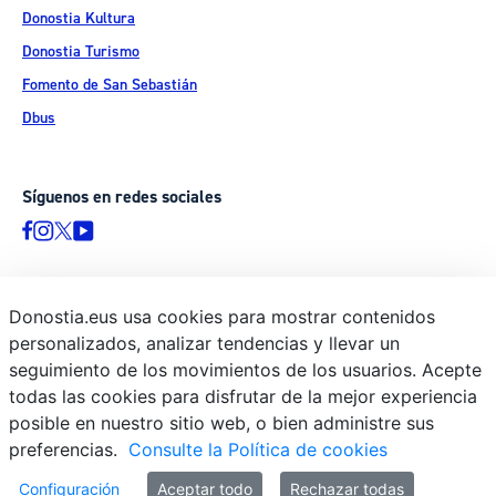
Donostia Kultura
Donostia Turismo
Fomento de San Sebastián
Dbus
Síguenos en redes sociales
Donostia.eus usa cookies para mostrar contenidos
© Donostiako Udala - Ayuntamiento de Donostia / San Sebastián
personalizados, analizar tendencias y llevar un
Ijentea 1, 20003 Donostia / San Sebastián
seguimiento de los movimientos de los usuarios. Acepte
Aviso legal
todas las cookies para disfrutar de la mejor experiencia
Política de privacidad
posible en nuestro sitio web, o bien administre sus
preferencias.
Consulte la Política de cookies
Política de cookies
Declaración de accesibilidad
Configuración
Aceptar todo
Rechazar todas