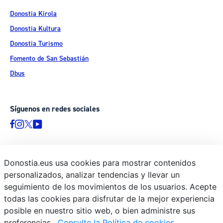
Donostia Kirola
Donostia Kultura
Donostia Turismo
Fomento de San Sebastián
Dbus
Síguenos en redes sociales
Donostia.eus usa cookies para mostrar contenidos
© Donostiako Udala - Ayuntamiento de Donostia / San Sebastián
personalizados, analizar tendencias y llevar un
Ijentea 1, 20003 Donostia / San Sebastián
seguimiento de los movimientos de los usuarios. Acepte
Aviso legal
todas las cookies para disfrutar de la mejor experiencia
Política de privacidad
posible en nuestro sitio web, o bien administre sus
preferencias.
Consulte la Política de cookies
Política de cookies