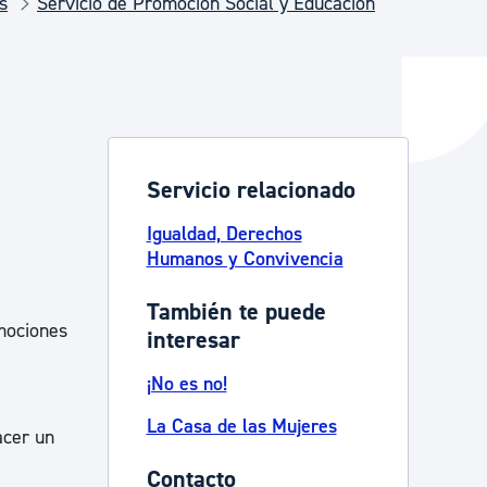
s
Servicio de Promoción Social y Educación
y empleo
manos y convivencia
Servicio relacionado
Igualdad, Derechos
Humanos y Convivencia
También te puede
emociones
interesar
¡No es no!
La Casa de las Mujeres
acer un
Contacto