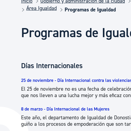
Inicio
Gobierno y administración de la ciudad
Seguridad ciudadana y emergencias
Área Igualdad
Programas de Igualdad
Salud Pública, animales y consumo
Programas de Igua
Infancia y juventud
Días Internacionales
Participación ciudadana y asociacionismo
25 de noviembre - Día Internacional contra las violenci
El 25 de noviembre no es una fecha de celebración
Deporte
que nos lleven a una lucha mejor y más eficaz cont
8 de marzo - Día Internacional de las Mujeres
Este año, el departamento de Igualdad de Donostia
guiño a los procesos de empoderación que son ta