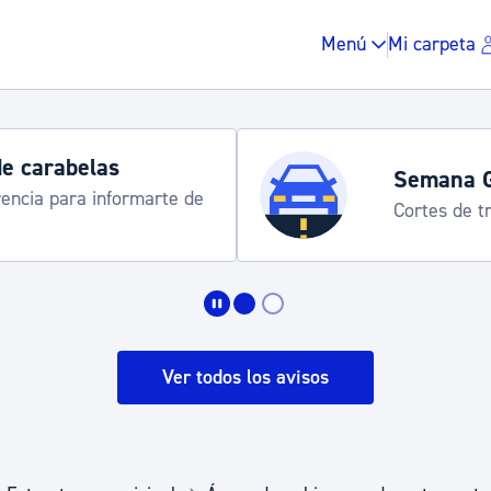
Menú
Mi carpeta
de carabelas
Semana 
rencia para informarte de
Cortes de tr
Impuestos y multas
Vivienda y urbanis
Ver todos los avisos
Espacio público, r