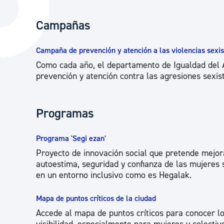
La ciudad
Actualid
Campañas
La ciudad ahora
Noticias
Descubre la ciudad
Avisos
Campaña de prevención y atención a las violencias sexist
Como cada año, el departamento de Igualdad del
La ciudad futura
Agenda cul
prevención y atención contra las agresiones sexi
Programas
Programa 'Segi ezan'
Proyecto de innovación social que pretende mejora
autoestima, seguridad y confianza de las mujeres s
en un entorno inclusivo como es Hegalak.
Mapa de puntos críticos de la ciudad
Accede al mapa de puntos críticos para conocer lo