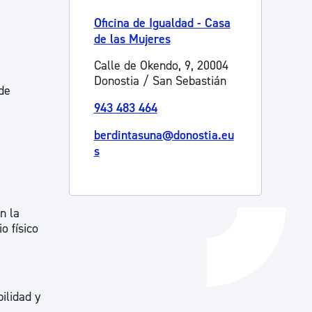
Catálogo de trámites
Oficina de Igualdad - Casa
de las Mujeres
Calle de Okendo, 9, 20004
Ayuda a la tramitación
Donostia / San Sebastián
de
943 483 464
berdintasuna@donostia.eu
s
n la
o físico
ilidad y