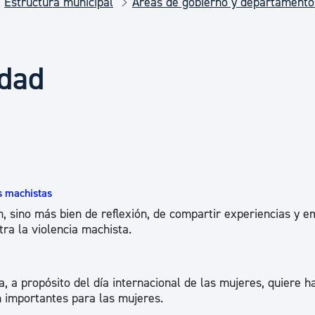
Estructura municipal
Áreas de gobierno y departamento
Euskera
Desarrollo económico 
ldad
Igualdad, Derechos Hu
Cultura
as machistas
, sino más bien de reflexión, de compartir experiencias y 
Turismo
ra la violencia machista.
, a propósito del día internacional de las mujeres, quiere h
n importantes para las mujeres.