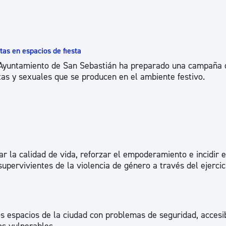
ad
Administración municipal
Tablón de anuncios oficiales
Calendario fiscal
as en espacios de fiesta
 Ayuntamiento de San Sebastián ha preparado una campaña 
tural
Portal de transparencia
stas y sexuales que se producen en el ambiente festivo.
r la calidad de vida, reforzar el empoderamiento e incidir e
upervivientes de la violencia de género a través del ejercici
s espacios de la ciudad con problemas de seguridad, accesib