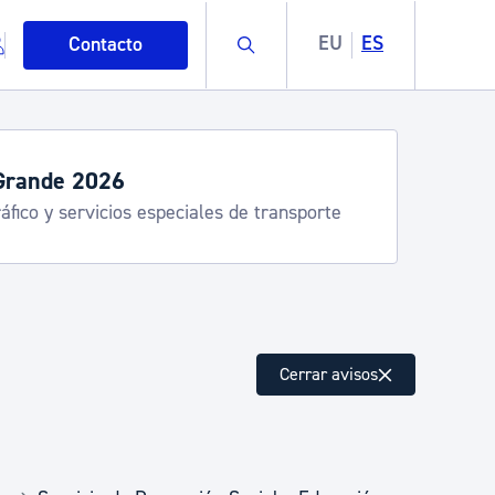
Buscar
EU
ES
Contacto
Grande 2026
áfico y servicios especiales de transporte
mo
Cerrar avisos
esiduos y medioambiente