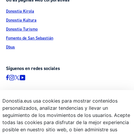
Otras páginas web corporativas
Donostia Kirola
Donostia Kultura
Donostia Turismo
Fomento de San Sebastián
Dbus
Síguenos en redes sociales
Donostia.eus usa cookies para mostrar contenidos
© Donostiako Udala - Ayuntamiento de Donostia / San Sebastián
personalizados, analizar tendencias y llevar un
Ijentea 1, 20003 Donostia / San Sebastián
seguimiento de los movimientos de los usuarios. Acepte
Aviso legal
todas las cookies para disfrutar de la mejor experiencia
Política de privacidad
posible en nuestro sitio web, o bien administre sus