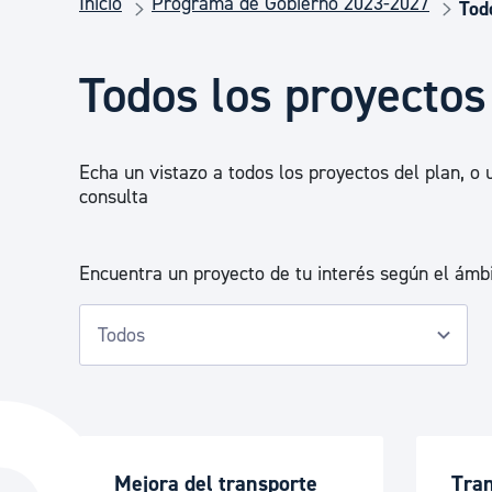
Inicio
Programa de Gobierno 2023-2027
Seguridad ciudadana y emergencias
Tod
Todos los proyectos
Salud Pública, animales y consumo
Echa un vistazo a todos los proyectos del plan, o u
Infancia y juventud
consulta
Participación ciudadana y asociacionismo
Encuentra un proyecto de tu interés según el ámbi
Deporte
Mejora del transporte
Tra