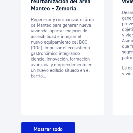
reurbanización del área
vivi
Manteo – Zemoria
Desar
gener
Regenerar y reurbanizar el área
previ
de Manteo para generar nueva
objet
vivienda, aportar mejoras de
vivie
accesibilidad e integrar el
Asimi
nuevo equipamiento del BCC
que fa
(GOe). Impulsar el ecosistema
segre
gastronómico integrando
patri
ciencia, innovación, formación
avanzada y emprendimiento en
La ge
un nuevo edificio situado en el
vivie
barrio...
Mostrar todo