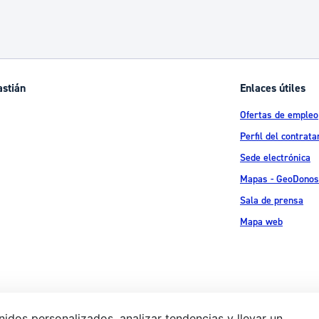
astián
Enlaces útiles
Ofertas de empleo
Perfil del contrata
Sede electrónica
Mapas - GeoDonos
Sala de prensa
Mapa web
idos personalizados, analizar tendencias y llevar un