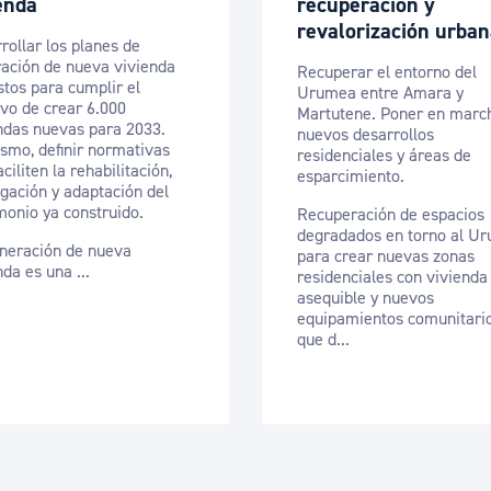
enda
recuperación y
revalorización urba
rollar los planes de
ación de nueva vivienda
Recuperar el entorno del
stos para cumplir el
Urumea entre Amara y
ivo de crear 6.000
Martutene. Poner en marc
ndas nuevas para 2033.
nuevos desarrollos
smo, definir normativas
residenciales y áreas de
ciliten la rehabilitación,
esparcimiento.
gación y adaptación del
monio ya construido.
Recuperación de espacios
degradados en torno al U
neración de nueva
para crear nuevas zonas
nda es una ...
residenciales con vivienda
asequible y nuevos
equipamientos comunitari
que d...