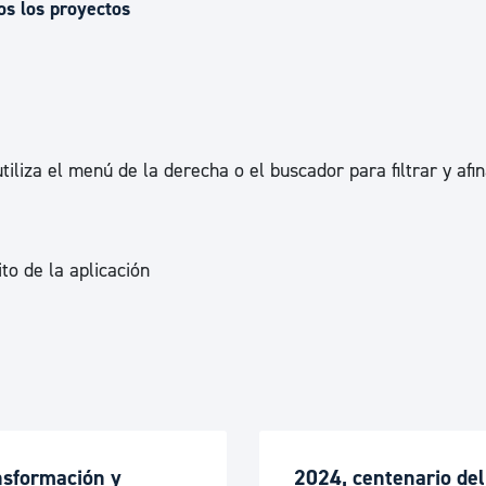
Euskera
os los proyectos
Desarrollo económico 
tiliza el menú de la derecha o el buscador para filtrar y afin
Igualdad, Derechos Hu
Cultura
to de la aplicación
Turismo
nsformación y
2024, centenario del