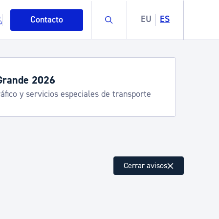
Buscar
EU
ES
Contacto
Grande 2026
áfico y servicios especiales de transporte
mo
Cerrar avisos
esiduos y medioambiente