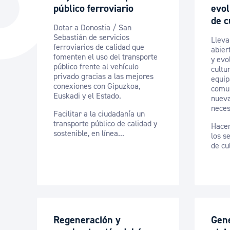
público ferroviario
evol
La ciudad
Actualid
de c
Dotar a Donostia / San
La ciudad ahora
Noticias
Sebastián de servicios
Lleva
ferroviarios de calidad que
Descubre la ciudad
Avisos
abier
fomenten el uso del transporte
y evo
público frente al vehículo
La ciudad futura
Agenda cul
cultu
privado gracias a las mejores
equip
conexiones con Gipuzkoa,
comun
Euskadi y el Estado.
nueva
neces
Facilitar a la ciudadanía un
transporte público de calidad y
Hacer
sostenible, en línea...
los s
de cul
Regeneración y
Gen