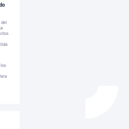
do
Catálogo de trámites
 del
la
Ayuda a la tramitación
actos
llida
 los
Para