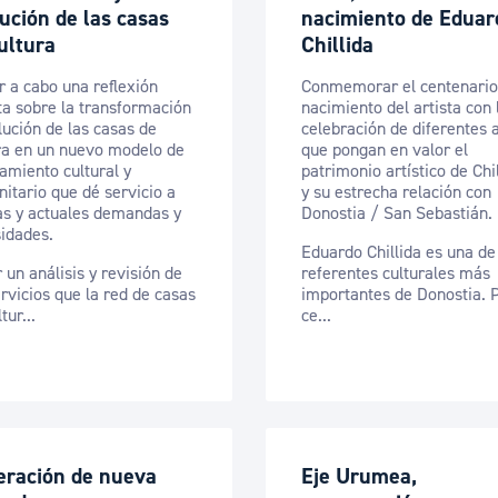
ución de las casas
nacimiento de Eduar
ad
Administración municipal
ultura
Chillida
Tablón de anuncios oficiales
r a cabo una reflexión
Conmemorar el centenario
Calendario fiscal
ta sobre la transformación
nacimiento del artista con 
lución de las casas de
celebración de diferentes 
tural
Portal de transparencia
ra en un nuevo modelo de
que pongan en valor el
amiento cultural y
patrimonio artístico de Chi
itario que dé servicio a
y su estrecha relación con
s y actuales demandas y
Donostia / San Sebastián.
idades.
Eduardo Chillida es una de
 un análisis y revisión de
referentes culturales más
ervicios que la red de casas
importantes de Donostia. 
tur...
ce...
eración de nueva
Eje Urumea,