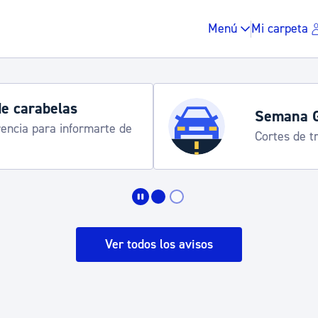
Menú
Mi carpeta
de carabelas
Semana 
rencia para informarte de
Cortes de tr
Impuestos y multas
Vivienda y urbanis
Ver todos los avisos
Espacio público, r