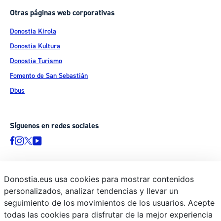
Otras páginas web corporativas
Donostia Kirola
Donostia Kultura
Donostia Turismo
Fomento de San Sebastián
Dbus
Síguenos en redes sociales
Donostia.eus usa cookies para mostrar contenidos
© Donostiako Udala - Ayuntamiento de Donostia / San Sebastián
personalizados, analizar tendencias y llevar un
Ijentea 1, 20003 Donostia / San Sebastián
seguimiento de los movimientos de los usuarios. Acepte
Aviso legal
todas las cookies para disfrutar de la mejor experiencia