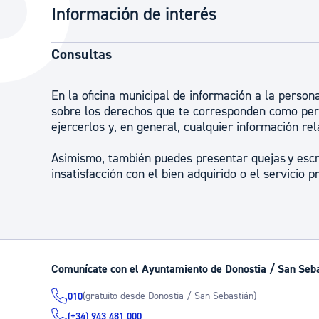
Información de interés
La ciudad
Actualid
La ciudad ahora
Noticias
Consultas
Descubre la ciudad
Avisos
La ciudad futura
En la oficina municipal de información a la perso
Agenda cul
sobre los derechos que te corresponden como per
ejercerlos y, en general, cualquier información r
Asimismo, también puedes presentar quejas y escr
insatisfacción con el bien adquirido o el servicio 
Comunícate con el Ayuntamiento de Donostia / San Seb
(gratuito desde Donostia / San Sebastián)
010
(+34) 943 481 000