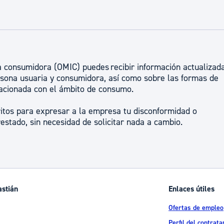
ad
Administración municipal
Tablón de anuncios oficiales
Calendario fiscal
na consumidora (OMIC) puedes recibir información actualizad
tural
Portal de transparencia
sona usuaria y consumidora, así como sobre las formas de
elacionada con el ámbito de consumo.
itos para expresar a la empresa tu disconformidad o
prestado, sin necesidad de solicitar nada a cambio.
astián
Enlaces útiles
Ofertas de empleo
Perfil del contrata