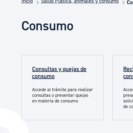
Inicio
Salud Pública, animales y consumo
Seguridad ciudadana y emergencias
Co
Consumo
Salud Pública, animales y consumo
Infancia y juventud
Consultas y quejas de
Rec
Participación ciudadana y asociacionismo
consumo
co
Accede al trámite para realizar
Acce
Deporte
consultas o presentar quejas
pres
en materia de consumo
soli
de c