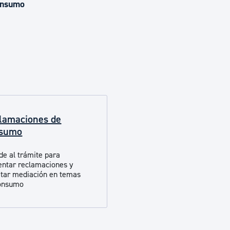
Euskera
nsumo
Desarrollo económico 
Igualdad, Derechos Hu
lamaciones de
Cultura
nsumo
de al trámite para
Turismo
entar reclamaciones y
citar mediación en temas
onsumo