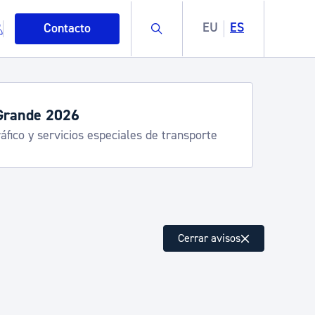
Buscar
EU
ES
Contacto
Grande 2026
áfico y servicios especiales de transporte
mo
Cerrar avisos
esiduos y medioambiente