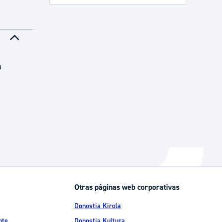
Catálogo de trámites
Ayuda a la tramitación
a
Otras páginas web corporativas
Donostia Kirola
nte
Donostia Kultura