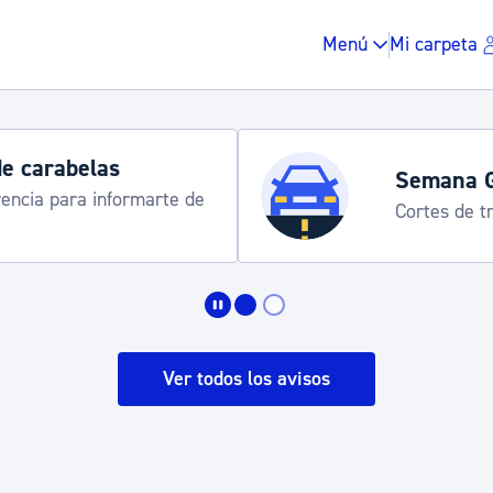
Menú
Mi carpeta
de carabelas
Semana 
rencia para informarte de
Cortes de tr
Impuestos y multas
Vivienda y urbanis
Ver todos los avisos
Espacio público, r