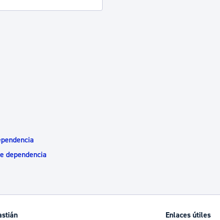
ependencia
de dependencia
astián
Enlaces útiles