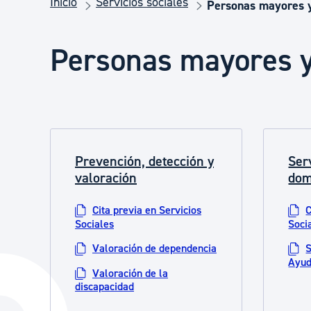
Inicio
Servicios sociales
Seguridad ciudadana y emergencias
Personas mayores 
Personas mayores 
Salud Pública, animales y consumo
Infancia y juventud
Prevención, detección y
Ser
Participación ciudadana y asociacionismo
valoración
dom
Cita previa en Servicios
C
Deporte
Sociales
Soci
Valoración de dependencia
S
Ayud
Valoración de la
discapacidad