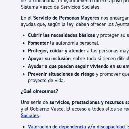
de la ciudadanía, el Ayuntamiento ofrece apoyo pro
Sistema Vasco de Servicios Sociales.
En el
Servicio de Personas Mayores
nos encargamo
ayudas que, según la ley, deben ofrecer los Ayunta
Cubrir las necesidades básicas
y proteger su s
Fomentar
la autonomía personal.
Proteger, cuidar y atender
a las personas may
Apoyar su inclusión
, sobre todo si tienen dific
Ayudar a que puedan seguir viviendo en su en
Prevenir situaciones de riesgo
y promover que 
proyecto de vida.
¿Qué ofrecemos?
Una serie de
servicios, prestaciones y recursos s
y el Gobierno Vasco. El acceso a todos ellos se r
Sociales
.
Valoración de dependencia y/o discapacidad
: 