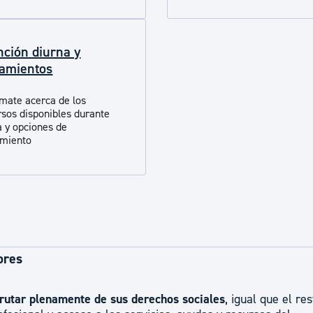
ad
Administración municipal
Tablón de anuncios oficiales
nción diurna y
Calendario fiscal
jamientos
tural
Portal de transparencia
rmate acerca de los
rsos disponibles durante
a y opciones de
ento​​​​​​​
ores
rutar plenamente de sus derechos sociales
, igual que el res