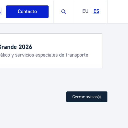
Buscar
EU
ES
Contacto
Semana Grande 2026: programa
8-15 agosto
mo
Cerrar avisos
esiduos y medioambiente