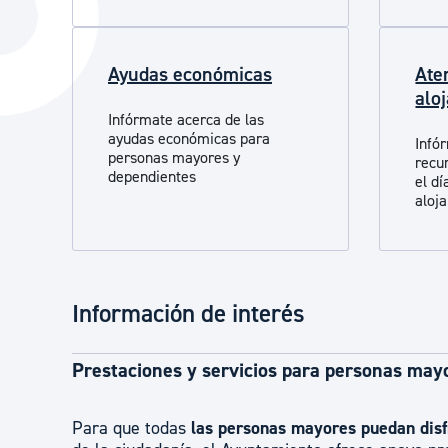
La ciudad
Actualid
La ciudad ahora
Noticias
Ayudas económicas
Ate
Descubre la ciudad
Avisos
alo
Infórmate acerca de las
La ciudad futura
Agenda cul
ayudas económicas para
Infó
personas mayores y
recu
dependientes
el dí
alojami
Información de interés
Prestaciones y servicios para personas may
Para que todas
las personas mayores puedan disf