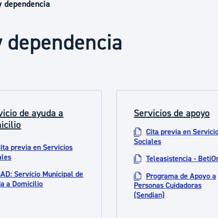
Euskera
y dependencia
y dependencia
Desarrollo económico 
Igualdad, Derechos Hu
vicio de ayuda a
Servicios de apoyo
Cultura
icilio
Cita previa en Servici
Sociales
ita previa en Servicios
Turismo
ales
Teleasistencia - BetiO
AD: Servicio Municipal de
Programa de Apoyo a
a a Domicilio
Personas Cuidadoras
(Sendian)