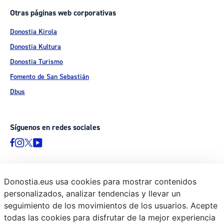
Otras páginas web corporativas
Donostia Kirola
Donostia Kultura
Donostia Turismo
Fomento de San Sebastián
Dbus
Síguenos en redes sociales
Donostia.eus usa cookies para mostrar contenidos
© Donostiako Udala - Ayuntamiento de Donostia / San Sebastián
personalizados, analizar tendencias y llevar un
Ijentea 1, 20003 Donostia / San Sebastián
seguimiento de los movimientos de los usuarios. Acepte
Aviso legal
todas las cookies para disfrutar de la mejor experiencia