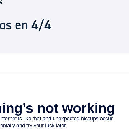
Euskera
/4
os en 4/4
Desarrollo económico 
Igualdad, Derechos Hu
Cultura
Turismo