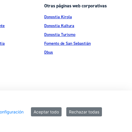
Otras páginas web corporativas
Donostia Kirola
nte
Donostia Kultura
Donostia Turismo
tia
Fomento de San Sebastián
Dbus
ítica de privacidad
Política de cookies
Declaración de accesibilidad
onfiguración
Aceptar todo
Rechazar todas