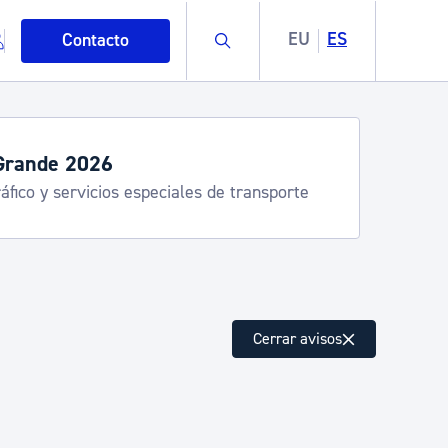
Buscar
EU
ES
Contacto
Grande 2026
áfico y servicios especiales de transporte
mo
Cerrar avisos
esiduos y medioambiente