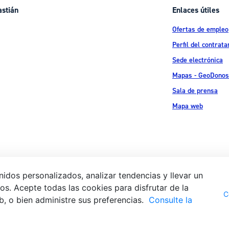
astián
Enlaces útiles
Ofertas de empleo
Perfil del contrata
Sede electrónica
Mapas - GeoDonos
Sala de prensa
Mapa web
idos personalizados, analizar tendencias y llevar un
s. Acepte todas las cookies para disfrutar de la
Aviso legal
Pol
 Ijentea 1,
C
b, o bien administre sus preferencias.
Consulte la