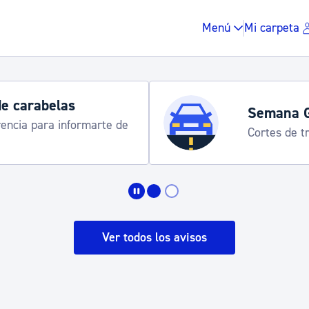
Menú
Mi carpeta
de carabelas
Semana 
rencia para informarte de
Cortes de tr
Impuestos y multas
Vivienda y urbanis
Ver todos los avisos
Espacio público, r