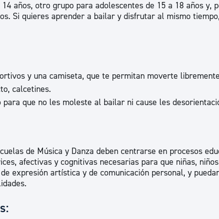
a 14 años, otro grupo para adolescentes de 15 a 18 años y, p
ad
Administración municipal
os. Si quieres aprender a bailar y disfrutar al mismo tiempo
Tablón de anuncios oficiales
Calendario fiscal
tural
Portal de transparencia
rtivos y una camiseta, que te permitan moverte libremente
to, calcetines.
 para que no les moleste al bailar ni cause les desorientaci
scuelas de Música y Danza deben centrarse en procesos edu
ces, afectivas y cognitivas necesarias para que niñas, niños
e expresión artística y de comunicación personal, y pueda
lidades.
s: