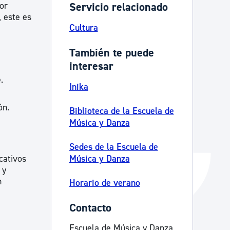
or
Servicio relacionado
Catálogo de trámites
, este es
Cultura
También te puede
Ayuda a la tramitación
interesar
.
Inika
ón.
Biblioteca de la Escuela de
Música y Danza
Sedes de la Escuela de
cativos
Música y Danza
 y
n
Horario de verano
Contacto
Escuela de Música y Danza