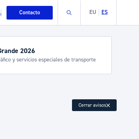
Buscar
EU
ES
Contacto
Grande 2026
áfico y servicios especiales de transporte
mo
Cerrar avisos
esiduos y medioambiente