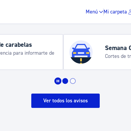
Menú
Mi carpeta
de carabelas
Semana 
rencia para informarte de
Cortes de tr
Impuestos y multas
Vivienda y urbanis
Ver todos los avisos
Espacio público, r