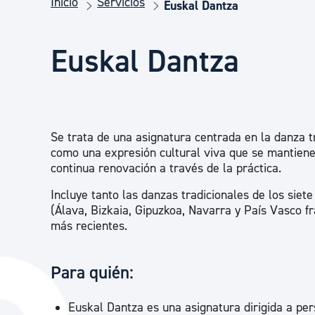
Inicio
Servicios
Seguridad ciudadana y emergencias
Euskal Dantza
Euskal Dantza
Salud Pública, animales y consumo
Infancia y juventud
Se trata de una asignatura centrada en la danza t
como una expresión cultural viva que se mantiene
Participación ciudadana y asociacionismo
continua renovación a través de la práctica.
Incluye tanto las danzas tradicionales de los siete 
(Álava, Bizkaia, Gipuzkoa, Navarra y País Vasco 
Deporte
más recientes.
Para quién:
Euskal Dantza es una asignatura dirigida a per