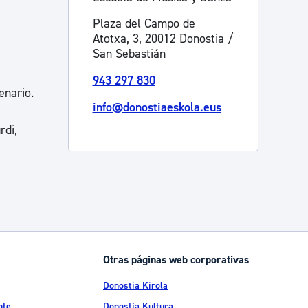
Plaza del Campo de
Atotxa, 3, 20012 Donostia /
San Sebastián
943 297 830
enario.
info@donostiaeskola.eus
rdi,
Otras páginas web corporativas
Donostia Kirola
nte
Donostia Kultura