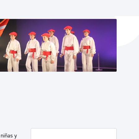
y empleo
manos y convivencia
 niñas y