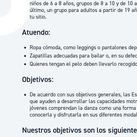
niños de 6 a 8 años, grupos de 8 a 10 y de 10 
La ciudad
Actualid
último, un grupo para adultos a partir de 19 añ
tu sitio.
La ciudad ahora
Noticias
Descubre la ciudad
Avisos
Atuendo:
La ciudad futura
Agenda cul
Ropa cómoda, como leggings o pantalones depo
Zapatillas adecuadas para bailar o, en su defec
Quienes tengan el pelo deben llevarlo recogido
Objetivos:
De acuerdo con sus objetivos generales, las E
que ayuden a desarrollar las capacidades motri
jóvenes comprendan la danza como una forma d
conocerla y disfrutarla en sus diferentes moda
Nuestros objetivos son los siguiente