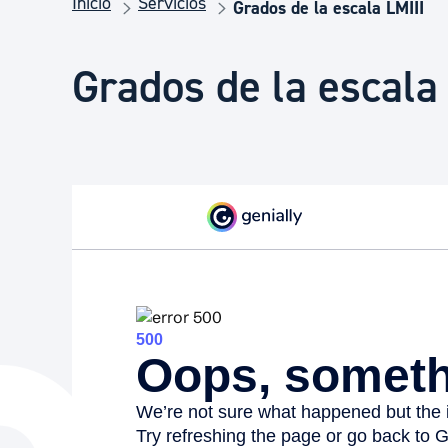
Inicio
Servicios
Seguridad ciudadana y emergencias
Grados de la escala LMIII
Grados de la escala
Salud Pública, animales y consumo
Infancia y juventud
Participación ciudadana y asociacionismo
Deporte