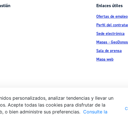
astián
Enlaces útiles
Ofertas de empleo
Perfil del contrata
Sede electrónica
Mapas - GeoDonos
Sala de prensa
Mapa web
idos personalizados, analizar tendencias y llevar un
s. Acepte todas las cookies para disfrutar de la
Aviso legal
Pol
 Ijentea 1,
C
b, o bien administre sus preferencias.
Consulte la