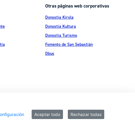
Otras páginas web corporativas
Donostia Kirola
nte
Donostia Kultura
Donostia Turismo
tia
Fomento de San Sebastián
Dbus
ítica de privacidad
Política de cookies
Declaración de accesibilidad
onfiguración
Aceptar todo
Rechazar todas