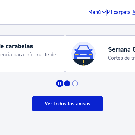
Menú
Mi carpeta
de carabelas
Semana 
rencia para informarte de
Cortes de tr
Impuestos y multas
Vivienda y urbanis
Ver todos los avisos
Espacio público, r