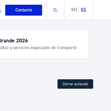
Buscar
EU
ES
Contacto
Grande 2026
áfico y servicios especiales de transporte
mo
Cerrar avisos
esiduos y medioambiente