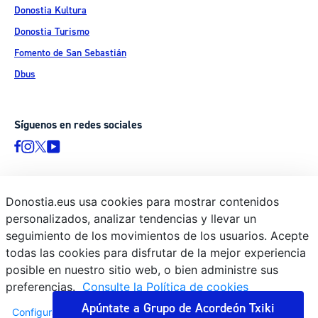
Donostia Kultura
Donostia Turismo
Fomento de San Sebastián
Dbus
Síguenos en redes sociales
Donostia.eus usa cookies para mostrar contenidos
© Donostiako Udala - Ayuntamiento de Donostia / San Sebastián
personalizados, analizar tendencias y llevar un
Ijentea 1, 20003 Donostia / San Sebastián
seguimiento de los movimientos de los usuarios. Acepte
Aviso legal
todas las cookies para disfrutar de la mejor experiencia
Política de privacidad
posible en nuestro sitio web, o bien administre sus
preferencias.
Consulte la Política de cookies
Política de cookies
Declaración de accesibilidad
Apúntate a Grupo de Acordeón Txiki
Configuración
Aceptar todo
Rechazar todas