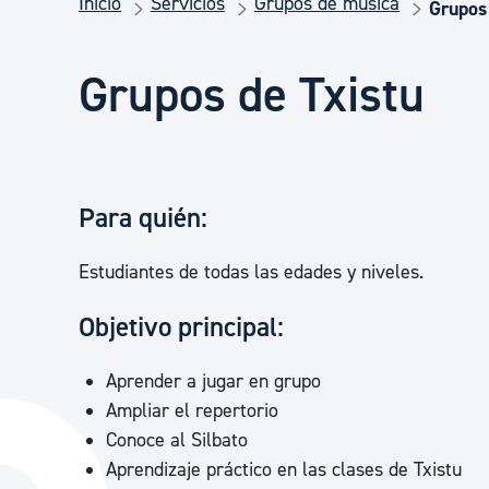
Inicio
Servicios
Grupos de música
Seguridad ciudadana y emergencias
Grupos
Grupos de Txistu
Salud Pública, animales y consumo
Infancia y juventud
Para quién:
Participación ciudadana y asociacionismo
Estudiantes de todas las edades y niveles.
Objetivo principal:
Deporte
Aprender a jugar en grupo
Ampliar el repertorio
Conoce al Silbato
Aprendizaje práctico en las clases de Txistu