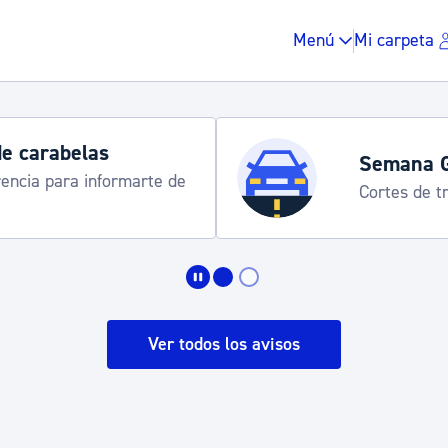
Menú
Mi carpeta
de carabelas
Semana 
rencia para informarte de
Cortes de tr
Impuestos y multas
Vivienda y urbanis
Ver todos los avisos
Espacio público, r