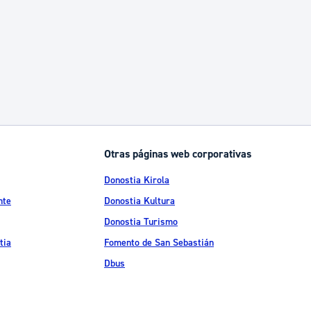
Catálogo de trámites
Ayuda a la tramitación
Otras páginas web corporativas
Donostia Kirola
nte
Donostia Kultura
Donostia Turismo
tia
Fomento de San Sebastián
Dbus