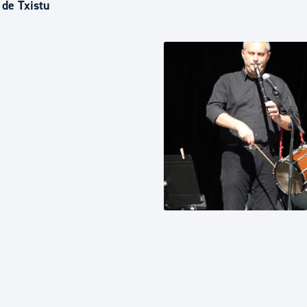
Euskera
 de Txistu
Desarrollo económico 
Igualdad, Derechos Hu
Cultura
Turismo