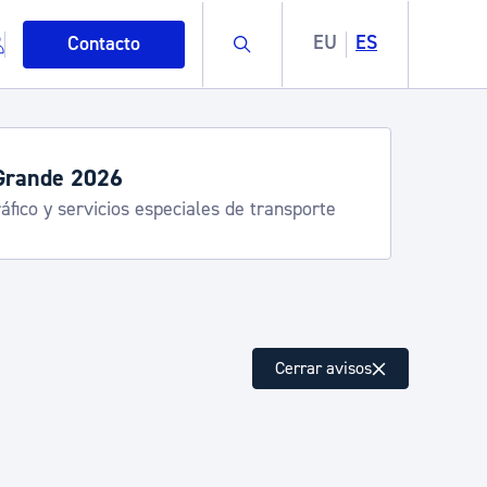
Buscar
EU
ES
Contacto
Grande 2026
áfico y servicios especiales de transporte
mo
Cerrar avisos
esiduos y medioambiente