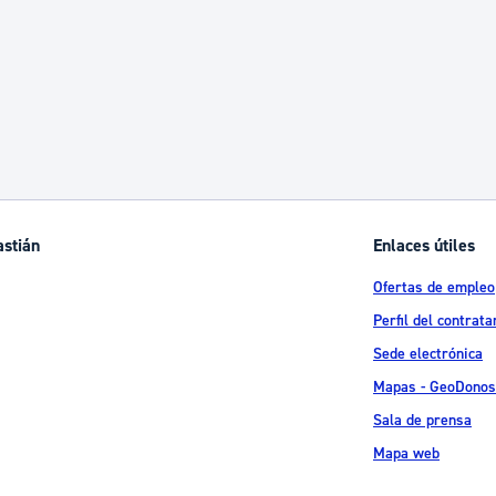
ad
Administración municipal
Tablón de anuncios oficiales
Calendario fiscal
tural
Portal de transparencia
astián
Enlaces útiles
Ofertas de empleo
Perfil del contrata
Sede electrónica
Mapas - GeoDonos
Sala de prensa
Mapa web