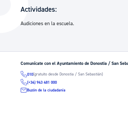
La ciudad
Actualid
Actividades:
La ciudad ahora
Noticias
Audiciones en la escuela.
Descubre la ciudad
Avisos
La ciudad futura
Agenda cul
Comunícate con el Ayuntamiento de Donostia / San Seb
(gratuito desde Donostia / San Sebastián)
010
(+34) 943 481 000
Buzón de la ciudadanía