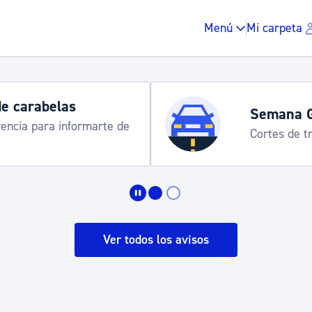
Menú
Mi carpeta
e carabelas
Semana G
encia para informarte de
Cortes de trá
Impuestos y multas
Vivienda y urbanis
Ver todos los avisos
Espacio público, r