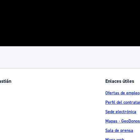
astián
Enlaces útiles
Ofertas de empleo
Perfil del contrata
Sede electrónica
Mapas - GeoDonos
Sala de prensa
Mapa web