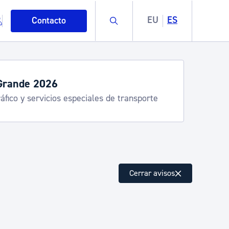
Buscar
EU
ES
Contacto
rande 2026
fico y servicios especiales de transporte
mo
Cerrar avisos
esiduos y medioambiente