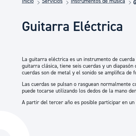
Inicio
Servicios
Instrumentos de música
Seguridad ciudadana y emergencias
G
Guitarra Eléctrica
Salud Pública, animales y consumo
Infancia y juventud
La guitarra eléctrica es un instrumento de cuerda 
guitarra clásica, tiene seis cuerdas y un diapasón 
Participación ciudadana y asociacionismo
cuerdas son de metal y el sonido se amplifica de f
Las cuerdas se pulsan o rasguean normalmente c
puede tocarse utilizando los dedos de la mano de
Deporte
A partir del tercer año es posible participar en u