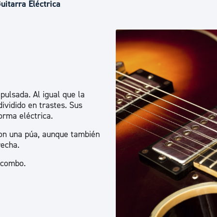
Euskera
uitarra Eléctrica
Desarrollo económico 
Igualdad, Derechos Hu
pulsada. Al igual que la
dividido en trastes. Sus
Cultura
orma eléctrica.
on una púa, aunque también
recha.
Turismo
n combo.