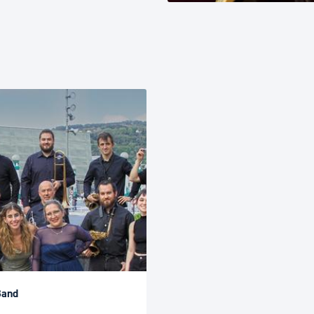
ad
Administración municipal
Tablón de anuncios oficiales
Calendario fiscal
tural
Portal de transparencia
Band