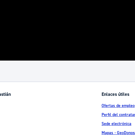
astián
Enlaces útiles
Ofertas de empleo
Perfil del contrata
Sede electrónica
Mapas - GeoDonos