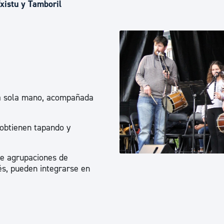
Euskera
xistu y Tamboril
Desarrollo económico 
Igualdad, Derechos Hu
na sola mano, acompañada
Cultura
 obtienen tapando y
Turismo
de agrupaciones de
s, pueden integrarse en