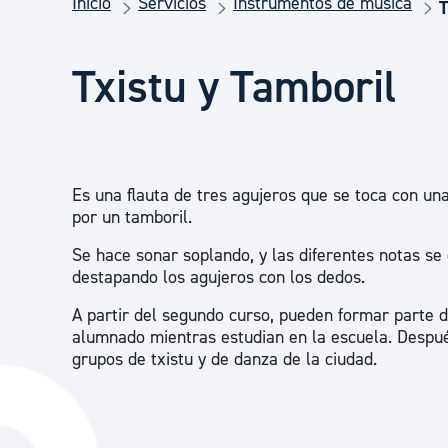
Inicio
Servicios
Instrumentos de música
Seguridad ciudadana y emergencias
T
Txistu y Tamboril
Salud Pública, animales y consumo
Infancia y juventud
Es una flauta de tres agujeros que se toca con u
por un tamboril.
Participación ciudadana y asociacionismo
Se hace sonar soplando, y las diferentes notas se
destapando los agujeros con los dedos.
Deporte
A partir del segundo curso, pueden formar parte 
alumnado mientras estudian en la escuela. Despué
grupos de txistu y de danza de la ciudad.