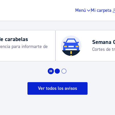
Menú
Mi carpeta
de carabelas
Semana 
rencia para informarte de
Cortes de tr
Impuestos y multas
Vivienda y urbanis
Ver todos los avisos
Espacio público, r