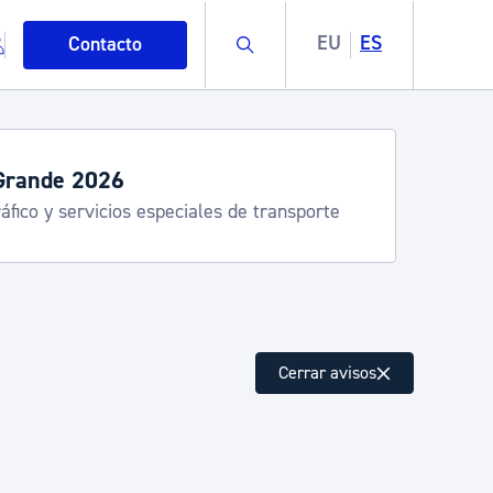
Buscar
EU
ES
Contacto
Grande 2026
áfico y servicios especiales de transporte
mo
Cerrar avisos
esiduos y medioambiente