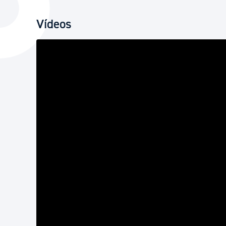
La ciudad
Actualid
Vídeos
La ciudad ahora
Noticias
Descubre la ciudad
Avisos
La ciudad futura
Agenda cul