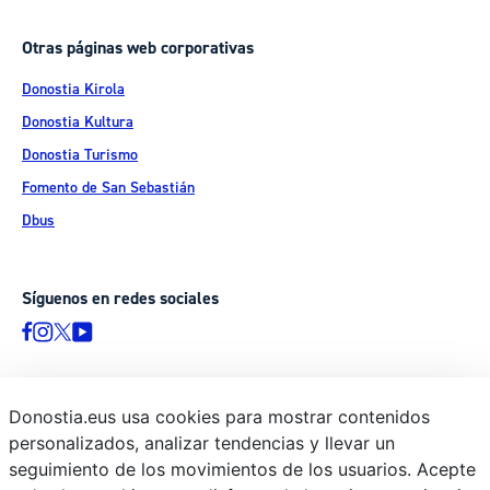
Otras páginas web corporativas
Donostia Kirola
Donostia Kultura
Donostia Turismo
Fomento de San Sebastián
Dbus
Síguenos en redes sociales
Donostia.eus usa cookies para mostrar contenidos
© Donostiako Udala - Ayuntamiento de Donostia / San Sebastián
personalizados, analizar tendencias y llevar un
Ijentea 1, 20003 Donostia / San Sebastián
seguimiento de los movimientos de los usuarios. Acepte
Aviso legal