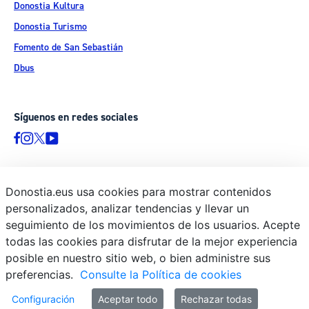
Donostia Kultura
Donostia Turismo
Fomento de San Sebastián
Dbus
Síguenos en redes sociales
Donostia.eus usa cookies para mostrar contenidos
© Donostiako Udala - Ayuntamiento de Donostia / San Sebastián
personalizados, analizar tendencias y llevar un
Ijentea 1, 20003 Donostia / San Sebastián
seguimiento de los movimientos de los usuarios. Acepte
Aviso legal
todas las cookies para disfrutar de la mejor experiencia
Política de privacidad
posible en nuestro sitio web, o bien administre sus
preferencias.
Consulte la Política de cookies
Política de cookies
Declaración de accesibilidad
Configuración
Aceptar todo
Rechazar todas