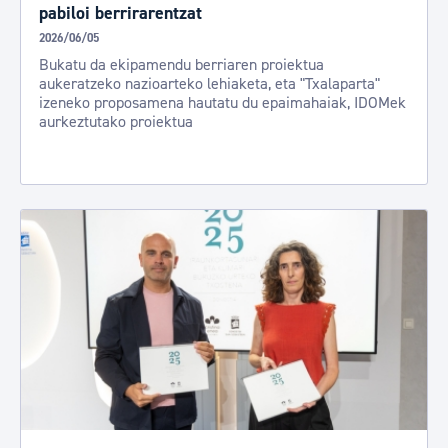
pabiloi berrirarentzat
2026/06/05
Bukatu da ekipamendu berriaren proiektua
aukeratzeko nazioarteko lehiaketa, eta "Txalaparta"
izeneko proposamena hautatu du epaimahaiak, IDOMek
aurkeztutako proiektua