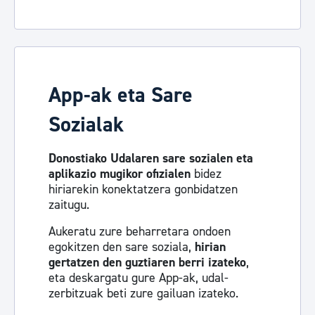
App-ak eta Sare
Sozialak
Donostiako Udalaren sare sozialen eta
aplikazio mugikor ofizialen
bidez
hiriarekin konektatzera gonbidatzen
zaitugu.
Aukeratu zure beharretara ondoen
egokitzen den sare soziala,
hirian
gertatzen den guztiaren berri izateko
,
eta deskargatu gure App-ak, udal-
zerbitzuak beti zure gailuan izateko.