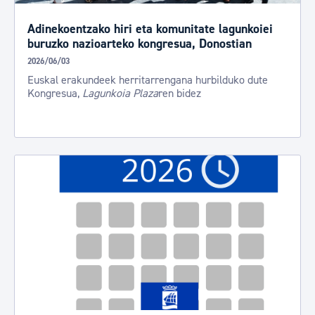
Adinekoentzako hiri eta komunitate lagunkoiei
buruzko nazioarteko kongresua, Donostian
2026/06/03
Euskal erakundeek herritarrengana hurbilduko dute
Kongresua,
Lagunkoia Plaza
ren bidez