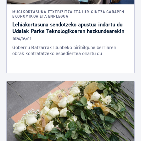
MUGIKORTASUNA ETXEBIZITZA ETA HIRIGINTZA GARAPEN
EKONOMIKOA ETA ENPLEGUA
Lehiakortasuna sendotzeko apustua indartu du
Udalak Parke Teknologikoaren hazkundearekin
2026/06/02
Gobernu Batzarrak Illunbeko biribilgune berriaren
obrak kontratatzeko espedientea onartu du