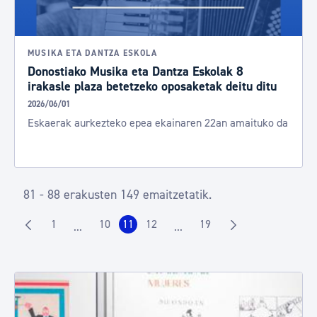
MUSIKA ETA DANTZA ESKOLA
Donostiako Musika eta Dantza Eskolak 8
irakasle plaza betetzeko oposaketak deitu ditu
2026/06/01
Eskaerak aurkezteko epea ekainaren 22an amaituko da
81 - 88 erakusten 149 emaitzetatik.
1
10
11
12
19
...
...
Orrialdea
Orrialdea
Orrialdea
Orrialdea
Orrialdea
Intermediate Pages Use TAB to navigate.
Intermediate Pages Use TAB t