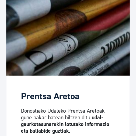
Prentsa Aretoa
Donostiako Udaleko Prentsa Aretoak
gune bakar batean biltzen ditu
udal-
gaurkotasunarekin lotutako informazio
eta baliabide guztiak
.