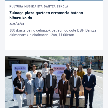
KULTURA MUSIKA ETA DANTZA ESKOLA
Zuloaga plaza gazteen erromeria batean
bihurtuko da
2026/06/03
600 ikasle baino gehiagok bat egingo dute DBH Dantzan
ekimenarekin ekainaren 12an, 11:00etan