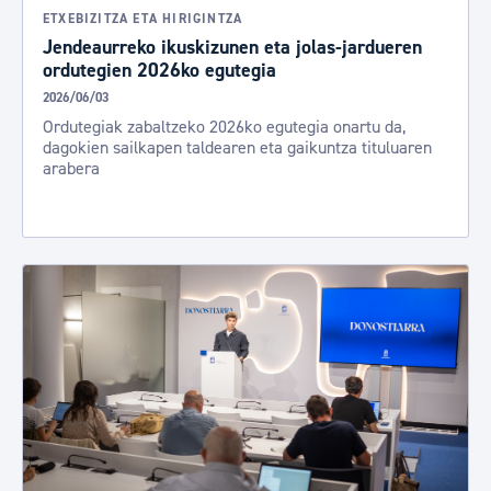
ETXEBIZITZA ETA HIRIGINTZA
Jendeaurreko ikuskizunen eta jolas-jardueren
ordutegien 2026ko egutegia
2026/06/03
Ordutegiak zabaltzeko 2026ko egutegia onartu da,
dagokien sailkapen taldearen eta gaikuntza tituluaren
arabera