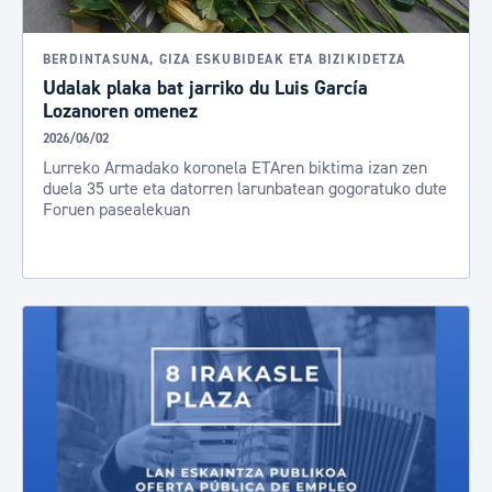
BERDINTASUNA, GIZA ESKUBIDEAK ETA BIZIKIDETZA
Udalak plaka bat jarriko du Luis García
Lozanoren omenez
2026/06/02
Lurreko Armadako koronela ETAren biktima izan zen
duela 35 urte eta datorren larunbatean gogoratuko dute
Foruen pasealekuan