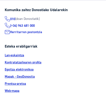
Komunika zaitez Donostiako Udalarekin
(doan Donostiatik)
010
(+34) 943 481 000
Herritarren postontzia
Esteka erabilgarriak
Lan-eskaintza
Kontratatzailearen profila
Egoitza elektronikoa
Mapak - GeoDonostia
Prentsa-aretoa
Web-mapa