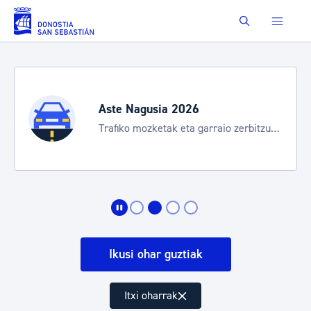
Eduki nagusira joan
Buscar
Aste Nagusia 2026
Trafiko mozketak eta garraio zerbitzu
bereziak
Ikusi ohar guztiak
Itxi oharrak