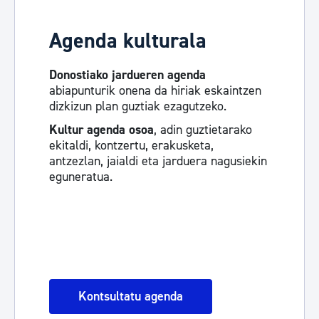
Agenda kulturala
Donostiako jardueren agenda
abiapunturik onena da hiriak eskaintzen
dizkizun plan guztiak ezagutzeko.
Kultur agenda osoa
, adin guztietarako
ekitaldi, kontzertu, erakusketa,
antzezlan, jaialdi eta jarduera nagusiekin
eguneratua.
Kontsultatu agenda