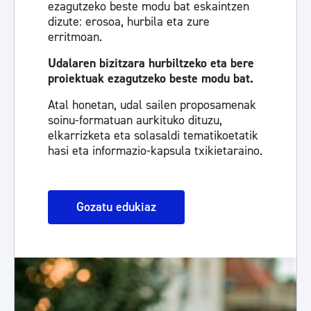
ezagutzeko beste modu bat eskaintzen
dizute: erosoa, hurbila eta zure
erritmoan.
Udalaren bizitzara hurbiltzeko eta bere
proiektuak ezagutzeko beste modu bat.
Atal honetan, udal sailen proposamenak
soinu-formatuan aurkituko dituzu,
elkarrizketa eta solasaldi tematikoetatik
hasi eta informazio-kapsula txikietaraino.
Gozatu edukiaz