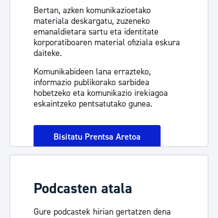
Bertan, azken komunikazioetako
materiala deskargatu, zuzeneko
emanaldietara sartu eta identitate
korporatiboaren material ofiziala eskura
daiteke.
Komunikabideen lana errazteko,
informazio publikorako sarbidea
hobetzeko eta komunikazio irekiagoa
eskaintzeko pentsatutako gunea.
Bisitatu Prentsa Aretoa
Podcasten atala
Gure podcastek hirian gertatzen dena