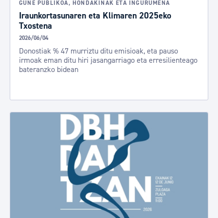
GUNE PUBLIKOA, HONDAKINAK ETA INGURUMENA
Iraunkortasunaren eta Klimaren 2025eko
Txostena
2026/06/04
Donostiak % 47 murriztu ditu emisioak, eta pauso
irmoak eman ditu hiri jasangarriago eta erresilienteago
bateranzko bidean