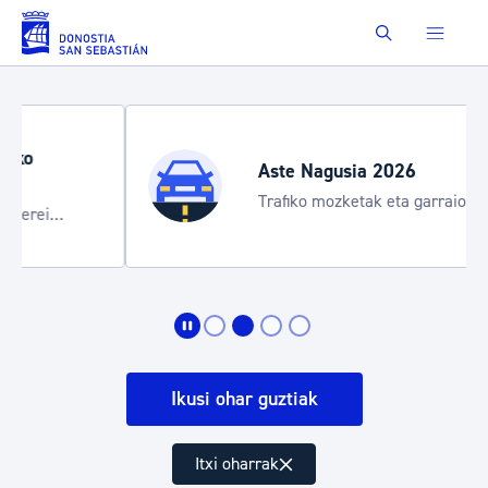
Eduki nagusira joan
Buscar
Aste Nagusia 2026
Trafiko mozketak eta garraio zerbitzu
bereziak
Ikusi ohar guztiak
Itxi oharrak