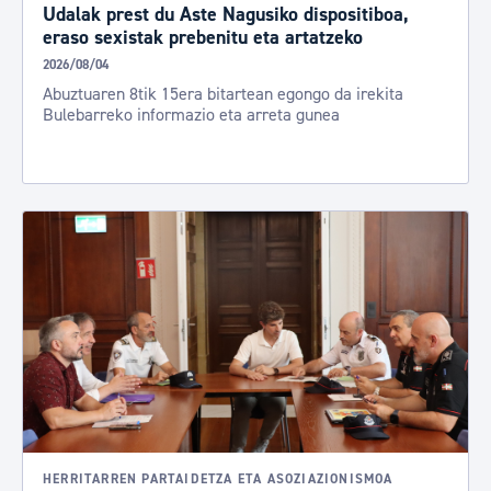
Udalak prest du Aste Nagusiko dispositiboa,
eraso sexistak prebenitu eta artatzeko
2026/08/04
Abuztuaren 8tik 15era bitartean egongo da irekita
Bulebarreko informazio eta arreta gunea
HERRITARREN PARTAIDETZA ETA ASOZIAZIONISMOA