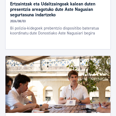
Ertzaintzak eta Udaltzaingoak kalean duten
presentzia areagotuko dute Aste Nagusian
segurtasuna indartzeko
2026/08/03
Bi polizia-kidegoek prebentzio dispositibo bateratua
koordinatu dute Donostiako Aste Nagusiari begira