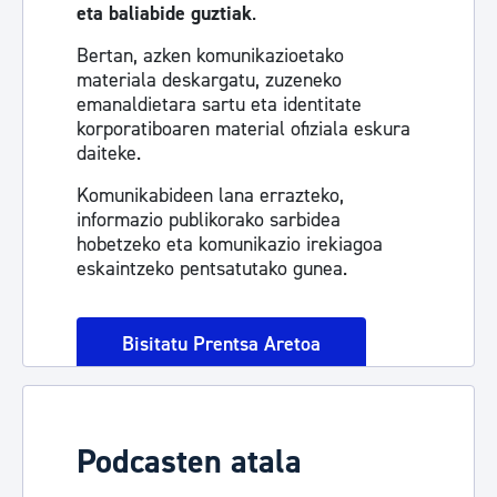
eta baliabide guztiak
.
Bertan, azken komunikazioetako
materiala deskargatu, zuzeneko
emanaldietara sartu eta identitate
korporatiboaren material ofiziala eskura
daiteke.
Komunikabideen lana errazteko,
informazio publikorako sarbidea
hobetzeko eta komunikazio irekiagoa
eskaintzeko pentsatutako gunea.
Bisitatu Prentsa Aretoa
Podcasten atala