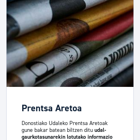
Prentsa Aretoa
Donostiako Udaleko Prentsa Aretoak
gune bakar batean biltzen ditu
udal-
gaurkotasunarekin lotutako informazio