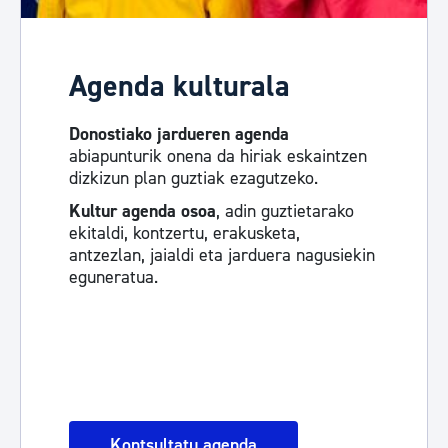
Agenda kulturala
Donostiako jardueren agenda
abiapunturik onena da hiriak eskaintzen
dizkizun plan guztiak ezagutzeko.
Kultur agenda osoa
, adin guztietarako
ekitaldi, kontzertu, erakusketa,
antzezlan, jaialdi eta jarduera nagusiekin
eguneratua.
Kontsultatu agenda