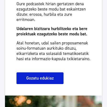
Gure podcastek hirian gertatzen dena
ezagutzeko beste modu bat eskaintzen
dizute: erosoa, hurbila eta zure
erritmoan.
Udalaren bizitzara hurbiltzeko eta bere
proiektuak ezagutzeko beste modu bat.
Atal honetan, udal sailen proposamenak
soinu-formatuan aurkituko dituzu,
elkarrizketa eta solasaldi tematikoetatik
hasi eta informazio-kapsula txikietaraino.
Gozatu edukiaz