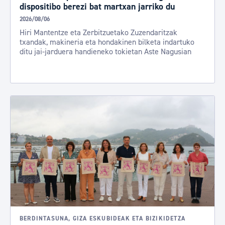
dispositibo berezi bat martxan jarriko du
2026/08/06
Hiri Mantentze eta Zerbitzuetako Zuzendaritzak
txandak, makineria eta hondakinen bilketa indartuko
ditu jai-jarduera handieneko tokietan Aste Nagusian
BERDINTASUNA, GIZA ESKUBIDEAK ETA BIZIKIDETZA