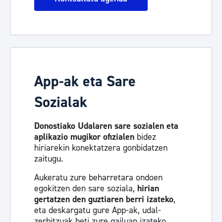
App-ak eta Sare
Sozialak
Donostiako Udalaren sare sozialen eta
aplikazio mugikor ofizialen
bidez
hiriarekin konektatzera gonbidatzen
zaitugu.
Aukeratu zure beharretara ondoen
egokitzen den sare soziala,
hirian
gertatzen den guztiaren berri izateko
,
eta deskargatu gure App-ak, udal-
zerbitzuak beti zure gailuan izateko.