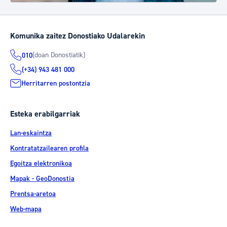
Komunika zaitez Donostiako Udalarekin
(doan Donostiatik)
010
(+34) 943 481 000
Herritarren postontzia
Esteka erabilgarriak
Lan-eskaintza
Kontratatzailearen profila
Egoitza elektronikoa
Mapak - GeoDonostia
Prentsa-aretoa
Web-mapa