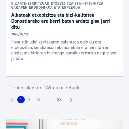
GIZARTE-ZERBITZUAK ETXEBIZITZA ETA HIRIGINTZA
GARAPEN EKONOMIKOA ETA ENPLEGUA
Alkateak etxebizitza eta bizi-kalitatea
Donostiarako aro berri baten ardatz gisa jarri
ditu
2026/07/29
Insaustik udal kurtsoaren balantzea egin du eta
etxebizitza, sendotasun ekonomikoa eta herritarren
ongizatea hiriaren hurrengo garaiko erronka nagusitzat
jo ditu
1 - 4 erakusten 149 emaitzetatik.
1
2
3
38
...
Orrialdea
Orrialdea
Orrialdea
Orrialdea
Intermediate Pages Use TAB to navigate.