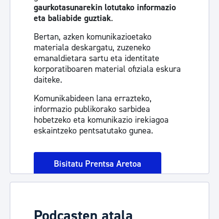
gaurkotasunarekin lotutako informazio
eta baliabide guztiak
.
Bertan, azken komunikazioetako
materiala deskargatu, zuzeneko
emanaldietara sartu eta identitate
korporatiboaren material ofiziala eskura
daiteke.
Komunikabideen lana errazteko,
informazio publikorako sarbidea
hobetzeko eta komunikazio irekiagoa
eskaintzeko pentsatutako gunea.
Bisitatu Prentsa Aretoa
Podcasten atala