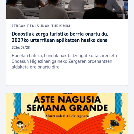
ZERGAK ETA ISUNAK TURISMOA
Donostiak zerga turistiko berria onartu du,
2027ko urtarrilean aplikatzen hasiko dena
2026/07/28
Honekin batera, hondakinak biltzeagatiko tasaren eta
Ondasun Higiezinen gaineko Zergaren ordenantzen
aldaketa ere onartu dira