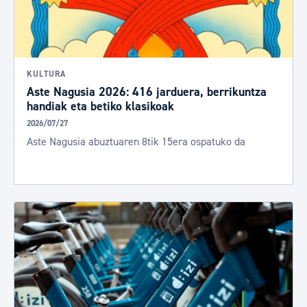
KULTURA
Aste Nagusia 2026: 416 jarduera, berrikuntza
handiak eta betiko klasikoak
2026/07/27
Aste Nagusia abuztuaren 8tik 15era ospatuko da