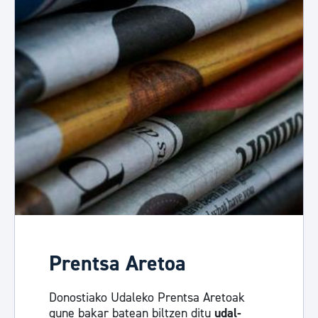
Prentsa Aretoa
Donostiako Udaleko Prentsa Aretoak
gune bakar batean biltzen ditu
udal-