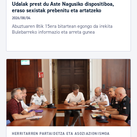
Udalak prest du Aste Nagusiko dispositiboa,
eraso sexistak prebenitu eta artatzeko
2026/08/04
Abuztuaren 8tik 15era bitartean egongo da irekita
Bulebarreko informazio eta arreta gunea
HERRITARREN PARTAIDETZA ETA ASOZIAZIONISMOA