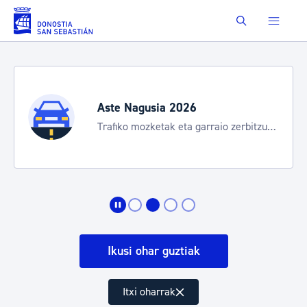
Eduki nagusira joan
Buscar
Aste Nagusia 2026
Trafiko mozketak eta garraio zerbitzu
bereziak
Ikusi ohar guztiak
Itxi oharrak