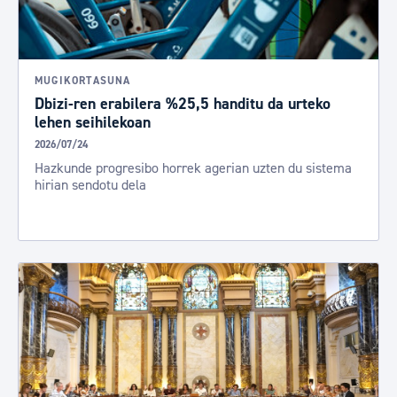
MUGIKORTASUNA
Dbizi-ren erabilera %25,5 handitu da urteko
lehen seihilekoan
2026/07/24
Hazkunde progresibo horrek agerian uzten du sistema
hirian sendotu dela