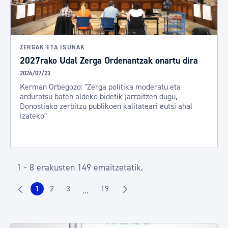
ZERGAK ETA ISUNAK
2027rako Udal Zerga Ordenantzak onartu dira
2026/07/23
Kerman Orbegozo: "Zerga politika moderatu eta
arduratsu baten aldeko bidetik jarraitzen dugu,
Donostiako zerbitzu publikoen kalitateari eutsi ahal
izateko"
1 - 8 erakusten 149 emaitzetatik.
1
2
3
19
...
Orrialdea
Orrialdea
Orrialdea
Orrialdea
Intermediate Pages Use TAB to navigate.