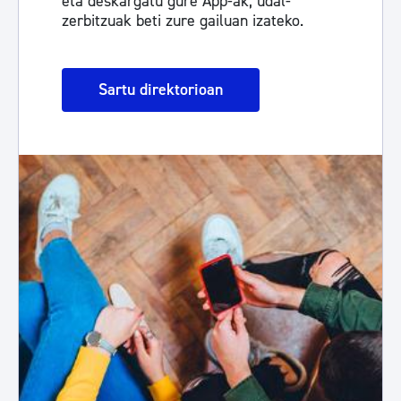
eta deskargatu gure App-ak, udal-
zerbitzuak beti zure gailuan izateko.
Sartu direktorioan