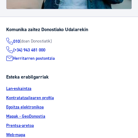
Komunika zaitez Donostiako Udalarekin
(doan Donostiatik)
010
(+34) 943 481 000
Herritarren postontzia
Esteka erabilgarriak
Lan-eskaintza
Kontratatzailearen profila
Egoitza elektronikoa
Mapak - GeoDonostia
Prentsa-aretoa
Web-mapa