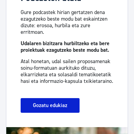
Gure podcastek hirian gertatzen dena
ezagutzeko beste modu bat eskaintzen
dizute: erosoa, hurbila eta zure
erritmoan.
Udalaren bizitzara hurbiltzeko eta bere
proiektuak ezagutzeko beste modu bat.
Atal honetan, udal sailen proposamenak
soinu-formatuan aurkituko dituzu,
elkarrizketa eta solasaldi tematikoetatik
hasi eta informazio-kapsula txikietaraino.
Gozatu edukiaz