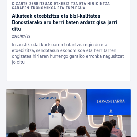
GIZARTE-ZERBITZUAK ETXEBIZITZA ETA HIRIGINTZA
GARAPEN EKONOMIKOA ETA ENPLEGUA
Alkateak etxebizitza eta bizi-kalitatea
Donostiarako aro berri baten ardatz gisa jarri
ditu
2026/07/29
Insaustik udal kurtsoaren balantzea egin du eta
etxebizitza, sendotasun ekonomikoa eta herritarren
ongizatea hiriaren hurrengo garaiko erronka nagusitzat
jo ditu