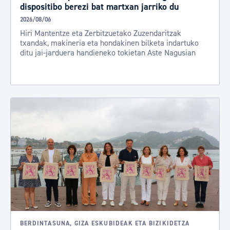
dispositibo berezi bat martxan jarriko du
2026/08/06
Hiri Mantentze eta Zerbitzuetako Zuzendaritzak
txandak, makineria eta hondakinen bilketa indartuko
ditu jai-jarduera handieneko tokietan Aste Nagusian
BERDINTASUNA, GIZA ESKUBIDEAK ETA BIZIKIDETZA