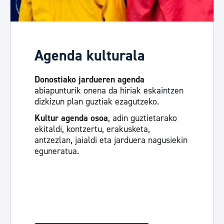
Agenda kulturala
Donostiako jardueren agenda
abiapunturik onena da hiriak eskaintzen
dizkizun plan guztiak ezagutzeko.
Kultur agenda osoa
, adin guztietarako
ekitaldi, kontzertu, erakusketa,
antzezlan, jaialdi eta jarduera nagusiekin
eguneratua.