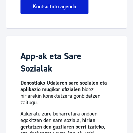
Kontsultatu agenda
App-ak eta Sare
Sozialak
Donostiako Udalaren sare sozialen eta
aplikazio mugikor ofizialen
bidez
hiriarekin konektatzera gonbidatzen
zaitugu.
Aukeratu zure beharretara ondoen
egokitzen den sare soziala,
hirian
gertatzen den guztiaren berri izateko
,