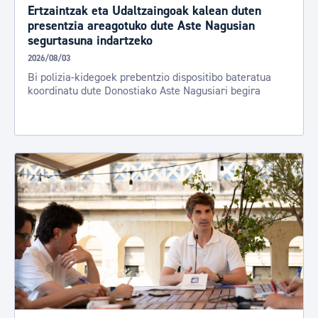
Ertzaintzak eta Udaltzaingoak kalean duten
presentzia areagotuko dute Aste Nagusian
segurtasuna indartzeko
2026/08/03
Bi polizia-kidegoek prebentzio dispositibo bateratua
koordinatu dute Donostiako Aste Nagusiari begira