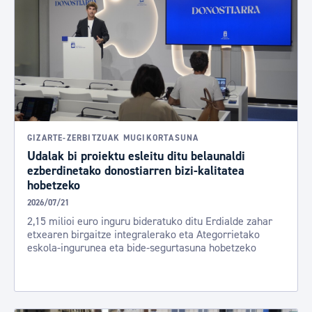
GIZARTE-ZERBITZUAK MUGIKORTASUNA
Udalak bi proiektu esleitu ditu belaunaldi
ezberdinetako donostiarren bizi-kalitatea
hobetzeko
2026/07/21
2,15 milioi euro inguru bideratuko ditu Erdialde zahar
etxearen birgaitze integralerako eta Ategorrietako
eskola-ingurunea eta bide-segurtasuna hobetzeko