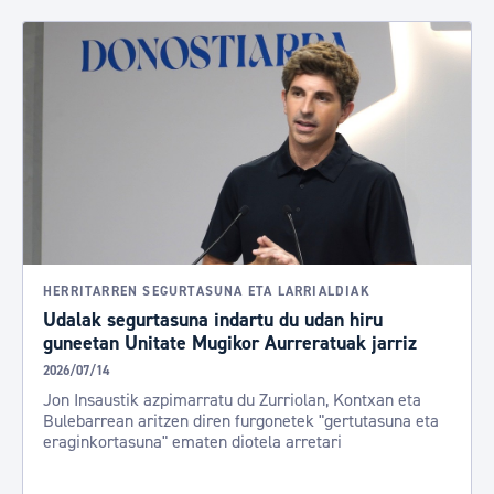
HERRITARREN SEGURTASUNA ETA LARRIALDIAK
Udalak segurtasuna indartu du udan hiru
guneetan Unitate Mugikor Aurreratuak jarriz
2026/07/14
Jon Insaustik azpimarratu du Zurriolan, Kontxan eta
Bulebarrean aritzen diren furgonetek "gertutasuna eta
eraginkortasuna" ematen diotela arretari