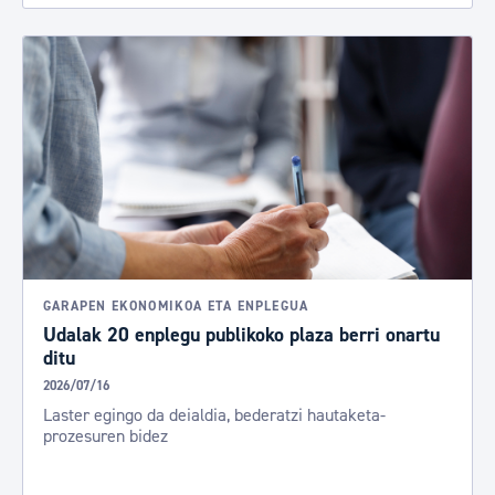
GARAPEN EKONOMIKOA ETA ENPLEGUA
Udalak 20 enplegu publikoko plaza berri onartu
ditu
2026/07/16
Laster egingo da deialdia, bederatzi hautaketa-
prozesuren bidez