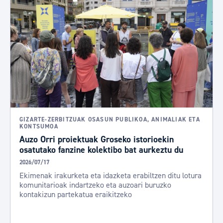
GIZARTE-ZERBITZUAK OSASUN PUBLIKOA, ANIMALIAK ETA
KONTSUMOA
Auzo Orri proiektuak Groseko istorioekin
osatutako fanzine kolektibo bat aurkeztu du
2026/07/17
Ekimenak irakurketa eta idazketa erabiltzen ditu lotura
komunitarioak indartzeko eta auzoari buruzko
kontakizun partekatua eraikitzeko