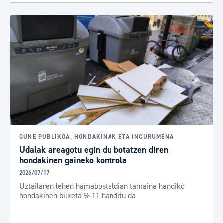
GUNE PUBLIKOA, HONDAKINAK ETA INGURUMENA
Udalak areagotu egin du botatzen diren
hondakinen gaineko kontrola
2026/07/17
Uztailaren lehen hamabostaldian tamaina handiko
hondakinen bilketa % 11 handitu da