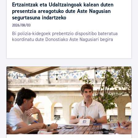
Ertzaintzak eta Udaltzaingoak kalean duten
presentzia areagotuko dute Aste Nagusian
segurtasuna indartzeko
2026/08/03
Bi polizia-kidegoek prebentzio dispositibo bateratua
koordinatu dute Donostiako Aste Nagusiari begira