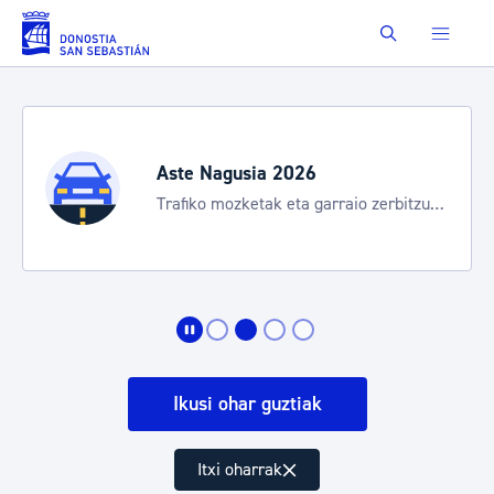
Eduki nagusira joan
Buscar
Aste Nagusia 2026
Trafiko mozketak eta garraio zerbitzu
bereziak
Ikusi ohar guztiak
Itxi oharrak