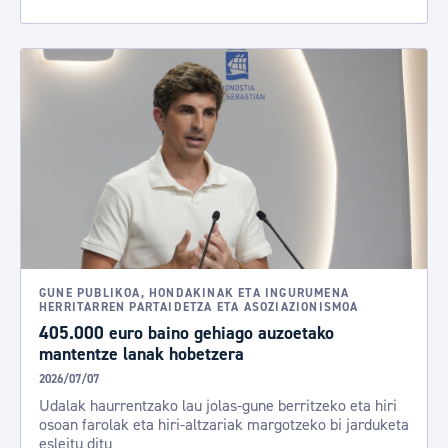
GUNE PUBLIKOA, HONDAKINAK ETA INGURUMENA
HERRITARREN PARTAIDETZA ETA ASOZIAZIONISMOA
405.000 euro baino gehiago auzoetako
mantentze lanak hobetzera
2026/07/07
Udalak haurrentzako lau jolas-gune berritzeko eta hiri
osoan farolak eta hiri-altzariak margotzeko bi jarduketa
esleitu ditu