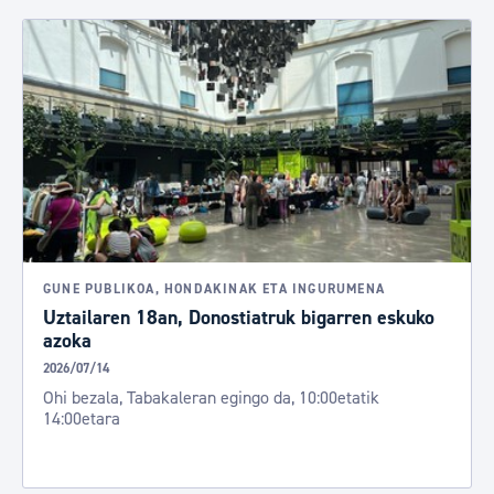
GUNE PUBLIKOA, HONDAKINAK ETA INGURUMENA
Uztailaren 18an, Donostiatruk bigarren eskuko
azoka
2026/07/14
Ohi bezala, Tabakaleran egingo da, 10:00etatik
14:00etara