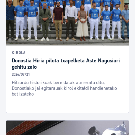
KIROLA
Donostia Hiria pilota txapelketa Aste Nagusiari
gehitu zaio
2026/07/21
Hitzordu historikoak bere datak aurreratu ditu,
Donostiako jai egitarauak kirol ekitaldi handienetako
bat izateko