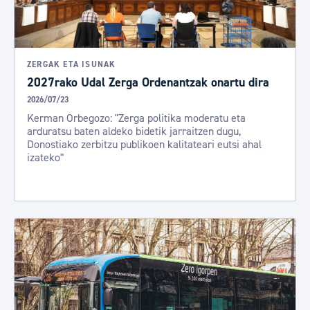
ZERGAK ETA ISUNAK
2027rako Udal Zerga Ordenantzak onartu dira
2026/07/23
Kerman Orbegozo: "Zerga politika moderatu eta
arduratsu baten aldeko bidetik jarraitzen dugu,
Donostiako zerbitzu publikoen kalitateari eutsi ahal
izateko"