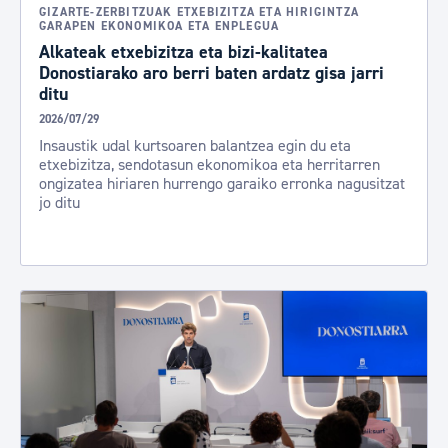
GIZARTE-ZERBITZUAK ETXEBIZITZA ETA HIRIGINTZA
GARAPEN EKONOMIKOA ETA ENPLEGUA
Alkateak etxebizitza eta bizi-kalitatea
Donostiarako aro berri baten ardatz gisa jarri
ditu
2026/07/29
Insaustik udal kurtsoaren balantzea egin du eta
etxebizitza, sendotasun ekonomikoa eta herritarren
ongizatea hiriaren hurrengo garaiko erronka nagusitzat
jo ditu