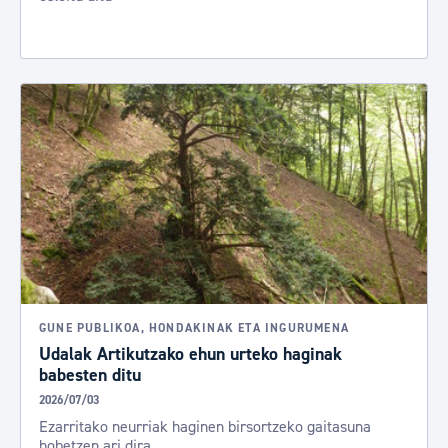
GUNE PUBLIKOA, HONDAKINAK ETA INGURUMENA
Udalak Artikutzako ehun urteko haginak
babesten ditu
2026/07/03
Ezarritako neurriak haginen birsortzeko gaitasuna
hobetzen ari dira.