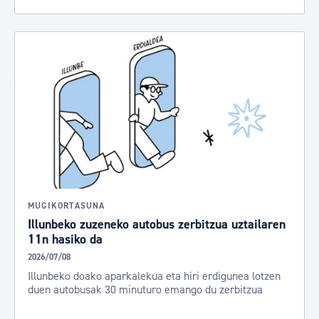
MUGIKORTASUNA
Illunbeko zuzeneko autobus zerbitzua uztailaren
11n hasiko da
2026/07/08
Illunbeko doako aparkalekua eta hiri erdigunea lotzen
duen autobusak 30 minuturo emango du zerbitzua