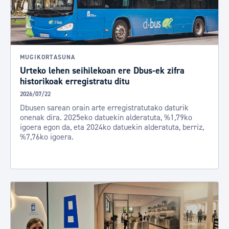
MUGIKORTASUNA
Urteko lehen seihilekoan ere Dbus-ek zifra
historikoak erregistratu ditu
2026/07/22
Dbusen sarean orain arte erregistratutako daturik
onenak dira. 2025eko datuekin alderatuta, %1,79ko
igoera egon da, eta 2024ko datuekin alderatuta, berriz,
%7,76ko igoera.