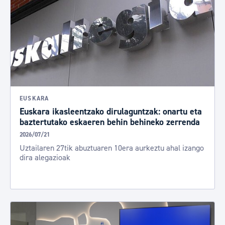
EUSKARA
Euskara ikasleentzako dirulaguntzak: onartu eta
baztertutako eskaeren behin behineko zerrenda
2026/07/21
Uztailaren 27tik abuztuaren 10era aurkeztu ahal izango
dira alegazioak