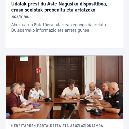
Udalak prest du Aste Nagusiko dispositiboa,
eraso sexistak prebenitu eta artatzeko
2026/08/04
Abuztuaren 8tik 15era bitartean egongo da irekita
Bulebarreko informazio eta arreta gunea
HERRITARREN PARTAIDETZA ETA ASOZIAZIONISMOA