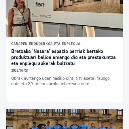
GARAPEN EKONOMIKOA ETA ENPLEGUA
Bretxako ‘Nasara’ espazio berriak bertako
produktuari balioa emango dio eta prestakuntza
eta enplegu aukerak bultzatu
2026/07/21
Obrak aurtengo udan hasiko dira, 6 hilabete iraungo
dute eta 2,7 milioi euroko inbertsioa dute