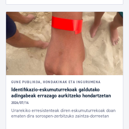
GUNE PUBLIKOA, HONDAKINAK ETA INGURUMENA
Identifikazio-eskumuturrekoak galdutako
adingabeak errazago aurkitzeko hondartzetan
2026/07/14
Urarekiko erresistenteak diren eskumuturrekoak doan
ematen dira sorospen-zerbitzuko zaintza-dorreetan