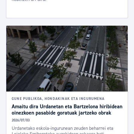
GUNE PUBLIKOA, HONDAKINAK ETA INGURUMENA
Amaitu dira Urdanetan eta Bartzelona hiribidean
oinezkoen pasabide goratuak jartzeko obrak
2026/07/03
Urdanetako eskola-ingurunean zeuden beharrei eta