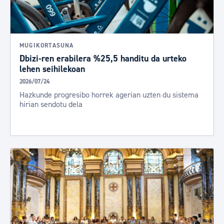
MUGIKORTASUNA
Dbizi-ren erabilera %25,5 handitu da urteko
lehen seihilekoan
2026/07/24
Hazkunde progresibo horrek agerian uzten du sistema
hirian sendotu dela