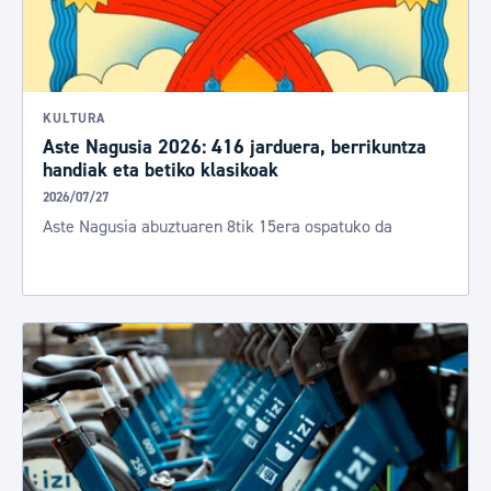
KULTURA
Aste Nagusia 2026: 416 jarduera, berrikuntza
handiak eta betiko klasikoak
2026/07/27
Aste Nagusia abuztuaren 8tik 15era ospatuko da