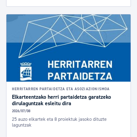
HERRITARREN PARTAIDETZA ETA ASOZIAZIONISMOA
Elkarteentzako herri partaidetza garatzeko
dirulaguntzak esleitu dira
2026/07/08
25 auzo elkartek eta 8 proiektuk jasoko dituzte
laguntzak