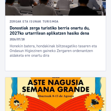
ZERGAK ETA ISUNAK TURISMOA
Donostiak zerga turistiko berria onartu du,
2027ko urtarrilean aplikatzen hasiko dena
2026/07/28
Honekin batera, hondakinak biltzeagatiko tasaren eta
Ondasun Higiezinen gaineko Zergaren ordenantzen
aldaketa ere onartu dira