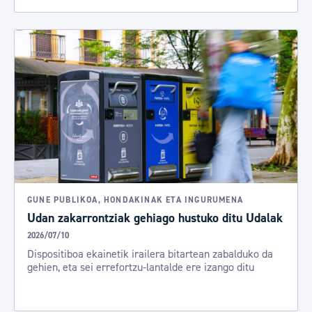
GUNE PUBLIKOA, HONDAKINAK ETA INGURUMENA
Udan zakarrontziak gehiago hustuko ditu Udalak
2026/07/10
Dispositiboa ekainetik irailera bitartean zabalduko da
gehien, eta sei errefortzu-lantalde ere izango ditu