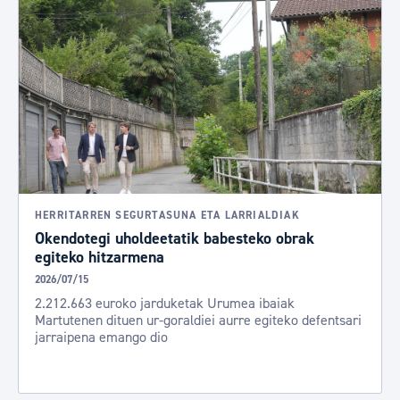
HERRITARREN SEGURTASUNA ETA LARRIALDIAK
Okendotegi uholdeetatik babesteko obrak
egiteko hitzarmena
2026/07/15
2.212.663 euroko jarduketak Urumea ibaiak
Martutenen dituen ur-goraldiei aurre egiteko defentsari
jarraipena emango dio