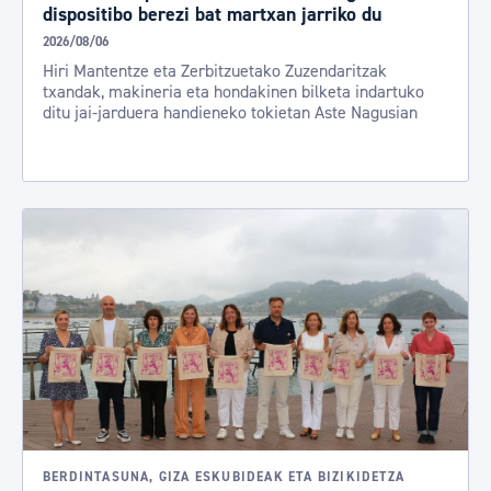
dispositibo berezi bat martxan jarriko du
2026/08/06
Hiri Mantentze eta Zerbitzuetako Zuzendaritzak
txandak, makineria eta hondakinen bilketa indartuko
ditu jai-jarduera handieneko tokietan Aste Nagusian
BERDINTASUNA, GIZA ESKUBIDEAK ETA BIZIKIDETZA