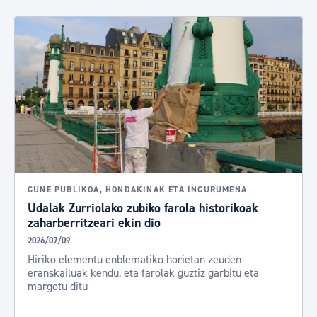
GUNE PUBLIKOA, HONDAKINAK ETA INGURUMENA
Udalak Zurriolako zubiko farola historikoak
zaharberritzeari ekin dio
2026/07/09
Hiriko elementu enblematiko horietan zeuden
eranskailuak kendu, eta farolak guztiz garbitu eta
margotu ditu