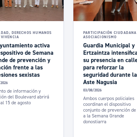
ad
Administración municipal
Tablón de anuncios oficiales
Calendario fiscal
LDAD, DERECHOS HUMANOS
PARTICIPACIÓN CIUDADANA
NVIVENCIA
ASOCIACIONISMO
tural
Portal de transparencia
Ayuntamiento activa
Guardia Municipal y
ispositivo de Semana
Ertzaintza intensific
nde de prevención y
su presencia en call
ción frente a las
para reforzar la
siones sexistas
seguridad durante la
Aste Nagusia
/2026
nto de información y
03/08/2026
ión del Boulevard abrirá
Ambos cuerpos policiales
 al 15 de agosto
coordinan el dispositivo
conjunto de prevención de
a la Semana Grande
donostiarra