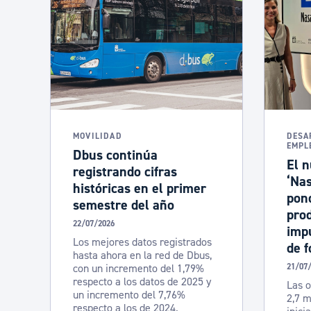
MOVILIDAD
DESA
EMPL
Dbus continúa
El n
registrando cifras
‘Nas
históricas en el primer
pond
semestre del año
prod
22/07/2026
imp
Los mejores datos registrados
de 
hasta ahora en la red de Dbus,
con un incremento del 1,79%
21/07
respecto a los datos de 2025 y
Las o
un incremento del 7,76%
2,7 m
respecto a los de 2024.