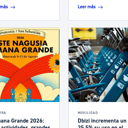
 más
Leer más
URA
MOVILIDAD
ana Grande 2026:
Dbizi incrementa un
actividades, grandes
25,5% su uso en el