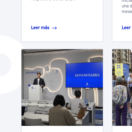
inici
una d
mese
Leer más
Leer