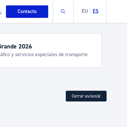
Buscar
EU
ES
Contacto
servicios de verano
stia Kirola, Donostia Kultura, San Telmo,
lea, Turismo
mo
Cerrar avisos
esiduos y medioambiente