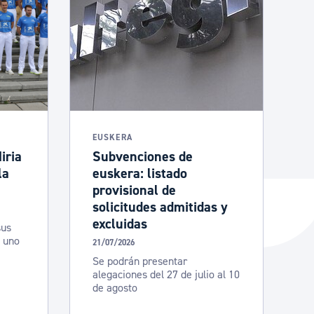
EUSKERA
iria
Subvenciones de
la
euskera: listado
provisional de
solicitudes admitidas y
excluidas
sus
n uno
21/07/2026
Se podrán presentar
alegaciones del 27 de julio al 10
de agosto