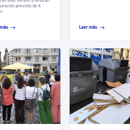
arán este verano y tendrán
uración prevista de 6
s
 más
Leer más