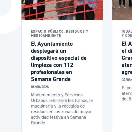
La ciudad
Actualid
La ciudad ahora
Noticias
Descubre la ciudad
Avisos
ESPACIO PÚBLICO, RESIDUOS Y
IGUA
MEDIOAMBIENTE
Y CO
La ciudad futura
Agenda cul
El Ayuntamiento
El 
desplegará un
el d
dispositivo especial de
Gra
limpieza con 112
aten
profesionales en
agre
Semana Grande
04/08
06/08/2026
El pu
atenc
Mantenimiento y Servicios
del 8
Urbanos reforzará los turnos, la
maquinaria y la recogida de
residuos en las zonas de mayor
actividad festiva en Semana
Grande