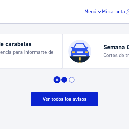
Menú
Mi carpeta
Horarios y 
rograma
Udalinfo, Dono
Urgull, Honda
Impuestos y multas
Vivienda y urbanis
Ver todos los avisos
Espacio público, r