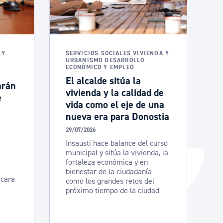
Catálogo de trámites
Ayuda a la tramitación
 Y
SERVICIOS SOCIALES VIVIENDA Y
URBANISMO DESARROLLO
ECONÓMICO Y EMPLEO
El alcalde sitúa la
arán
vivienda y la calidad de
e
vida como el eje de una
nueva era para Donostia
29/07/2026
Insausti hace balance del curso
municipal y sitúa la vivienda, la
fortaleza económica y en
bienestar de la ciudadanía
 cara
como los grandes retos del
próximo tiempo de la ciudad