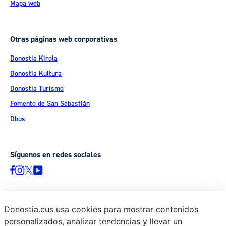
Mapa web
Otras páginas web corporativas
Donostia Kirola
Donostia Kultura
Donostia Turismo
Fomento de San Sebastián
Dbus
Síguenos en redes sociales
Donostia.eus usa cookies para mostrar contenidos
© Donostiako Udala - Ayuntamiento de Donostia / San Sebastián
personalizados, analizar tendencias y llevar un
Ijentea 1, 20003 Donostia / San Sebastián