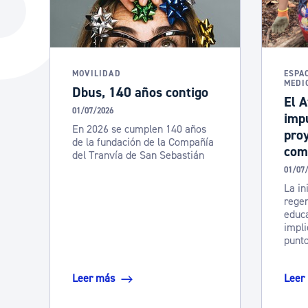
La ciudad
Actualid
La ciudad ahora
Noticias
Descubre la ciudad
Avisos
MOVILIDAD
ESPA
MEDI
Dbus, 140 años contigo
La ciudad futura
Agenda cul
El 
01/07/2026
imp
En 2026 se cumplen 140 años
pro
de la fundación de la Compañía
com
del Tranvía de San Sebastián
01/07
La in
regen
educa
impli
punto
Leer más
Leer