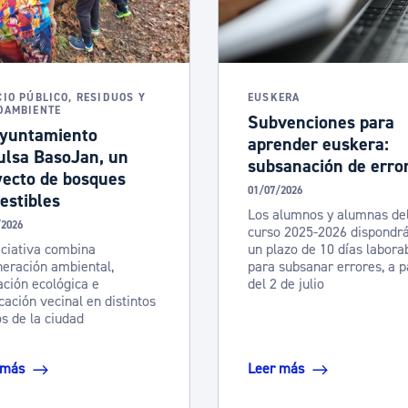
ad
Administración municipal
Tablón de anuncios oficiales
Calendario fiscal
CIO PÚBLICO, RESIDUOS Y
EUSKERA
OAMBIENTE
Subvenciones para
tural
Portal de transparencia
Ayuntamiento
aprender euskera:
ulsa BasoJan, un
subsanación de erro
yecto de bosques
01/07/2026
estibles
Los alumnos y alumnas de
/2026
curso 2025-2026 dispondr
iciativa combina
un plazo de 10 días labora
eración ambiental,
para subsanar errores, a p
ción ecológica e
del 2 de julio
cación vecinal en distintos
s de la ciudad
 más
Leer más