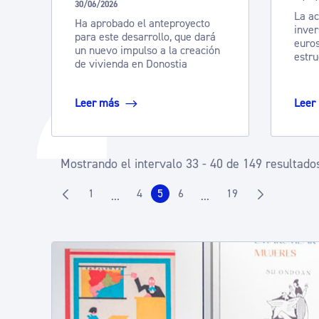
30/06/2026
La ac
Ha aprobado el anteproyecto
inver
para este desarrollo, que dará
euros
un nuevo impulso a la creación
estru
de vivienda en Donostia
Leer más
Leer
Mostrando el intervalo 33 - 40 de 149 resultado
1
4
5
6
19
...
...
Página
Página
Página
Página
Página
Páginas intermedias Use TAB para desplaz
Páginas intermedias Us