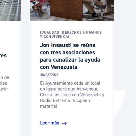
Catálogo de trámites
Ayuda a la tramitación
IGUALDAD, DERECHOS HUMANOS
Y CONVIVENCIA
​​​​​​Jon Insausti se reúne
con tres asociaciones
res
para canalizar la ayuda
con Venezuela
l
30/06/2026
án de
bles
El Ayuntamiento cede un local
artir
en Igara para que Asovengui,
Choca los cinco con Venezuela y
Radio Extrema recopilen
material
Leer más