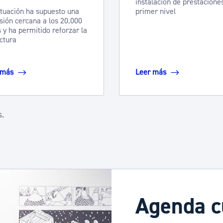
instalación de prestacione
tuación ha supuesto una
primer nivel
sión cercana a los 20.000
 y ha permitido reforzar la
ctura
 más
Leer más
s.
arse.
e TAB para desplazarse.
Agenda c