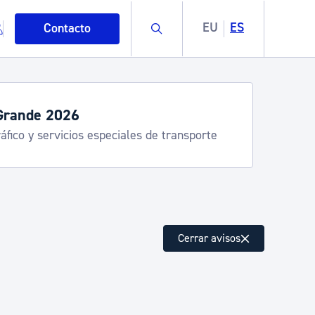
Buscar
EU
ES
Contacto
servicios de verano
stia Kirola, Donostia Kultura, San Telmo,
lea, Turismo
mo
Cerrar avisos
esiduos y medioambiente