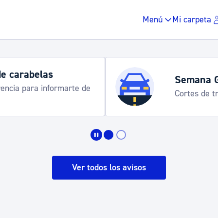
Menú
Mi carpeta
Horarios y 
rograma
Udalinfo, Dono
Urgull, Honda
Impuestos y multas
Vivienda y urbanis
Ver todos los avisos
Espacio público, r