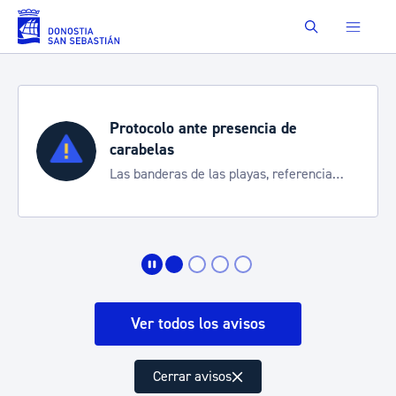
Saltar al contenido principal
Buscar
lo ante presencia de
Semana Gr
as
Cortes de tráf
ras de las playas, referencia
de transporte
rmarte de la situación
Ver todos los avisos
Cerrar avisos