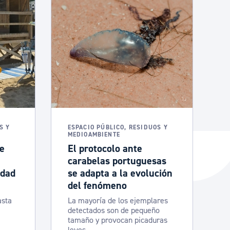
S Y
ESPACIO PÚBLICO, RESIDUOS Y
MEDIOAMBIENTE
de
El protocolo ante
carabelas portuguesas
idad
se adapta a la evolución
del fenómeno
asta
La mayoría de los ejemplares
detectados son de pequeño
tamaño y provocan picaduras
leves