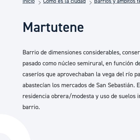
Inicio
Cómo es la ciudad
Barrios y ámbitos te
Seguridad ciudadana y emergencias
Martutene
Salud Pública, animales y consumo
Infancia y juventud
Barrio de dimensiones considerables, conser
pasado como núcleo semirural, en función d
Participación ciudadana y asociacionismo
caseríos que aprovechaban la vega del río p
abastecían los mercados de San Sebastián. Es
residencia obrera/modesta y uso de suelos in
Deporte
barrio.