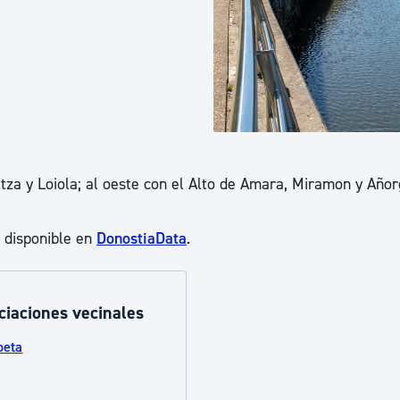
ad
Administración municipal
Tablón de anuncios oficiales
Calendario fiscal
tural
Portal de transparencia
ltza y Loiola; al oeste con el Alto de Amara, Miramon y Añor
á disponible en
DonostiaData
.
ciaciones vecinales
oeta