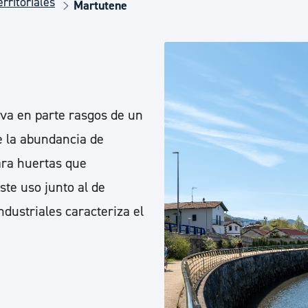
rritoriales
Euskera
Martutene
Desarrollo económico 
Igualdad, Derechos Hu
va en parte rasgos de un
e la abundancia de
Cultura
ara huertas que
te uso junto al de
dustriales caracteriza el
Turismo