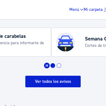
Menú
Mi carpeta
Horarios y 
rograma
Udalinfo, Dono
Urgull, Honda
Impuestos y multas
Vivienda y urbanis
Ver todos los avisos
Espacio público, r