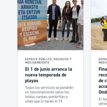
ESPACIO PÚBLICO, RESIDUOS Y
ESPA
MEDIOAMBIENTE
MEDI
El 1 de junio arranca la
Fina
nueva temporada de
rec
playas
de c
acce
Todos los servicios se pondrán
Ond
en funcionamiento salvo los
toldos, carpas, sombrillas y
El Ay
sillas que lo harán el 15
obras