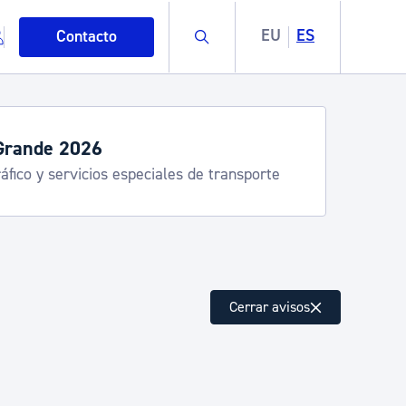
Buscar
EU
ES
Contacto
servicios de verano
stia Kirola, Donostia Kultura, San Telmo,
lea, Turismo
mo
Cerrar avisos
esiduos y medioambiente