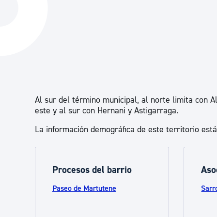
La ciudad
Actualid
La ciudad ahora
Noticias
Descubre la ciudad
Avisos
La ciudad futura
Agenda cul
Al sur del término municipal, al norte limita con A
este y al sur con Hernani y Astigarraga.
La información demográfica de este territorio est
Procesos del barrio
Aso
Paseo de Martutene
Sarr