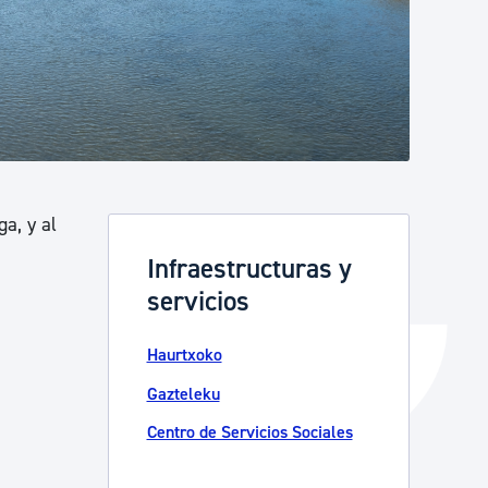
Catálogo de trámites
Ayuda a la tramitación
ga, y al
Infraestructuras y
servicios
Haurtxoko
Gazteleku
Centro de Servicios Sociales