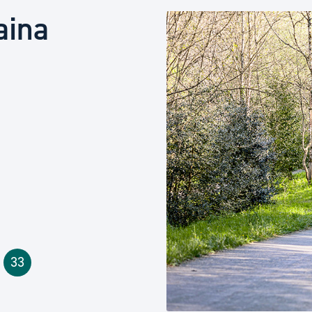
Euskera
aina
Desarrollo económico 
Igualdad, Derechos Hu
Cultura
Turismo
33