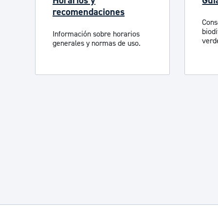
Horarios y
Guí
recomendaciones
Cons
biod
Información sobre horarios
verd
generales y normas de uso.