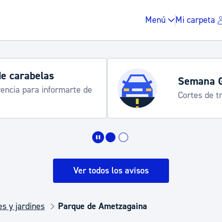
Menú
Mi carpeta
de carabelas
Semana 
rencia para informarte de
Cortes de tr
Impuestos y multas
Vivienda y urbanis
Ver todos los avisos
Espacio público, r
s y jardines
Parque de Ametzagaina