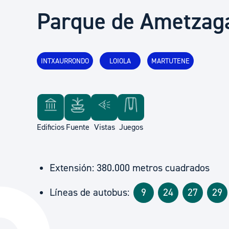
Seguridad ciudadana y emergencias
Parque de Ametzag
Salud Pública, animales y consumo
INTXAURRONDO
LOIOLA
MARTUTENE
Infancia y juventud
Participación ciudadana y asociacionismo
Edificios
Fuente
Vistas
Juegos
Deporte
Extensión: 380.000 metros cuadrados
Líneas de autobus:
9
24
27
29