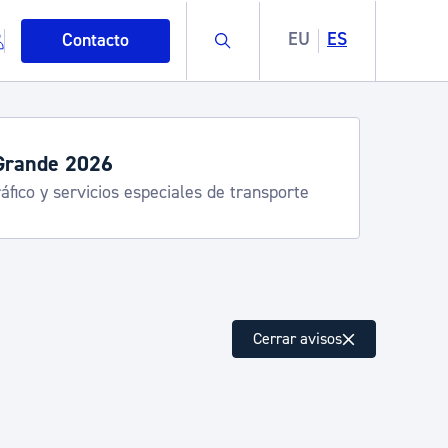
Buscar
EU
ES
Contacto
Grande 2026
áfico y servicios especiales de transporte
mo
Cerrar avisos
esiduos y medioambiente