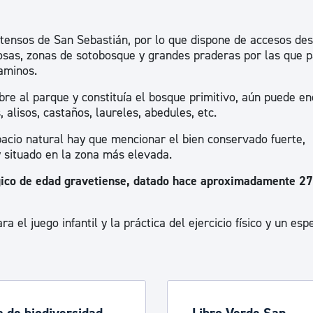
ad
Administración municipal
tensos de San Sebastián, por lo que dispone de accesos de
Tablón de anuncios oficiales
dosas, zonas de sotobosque y grandes praderas por las que 
Calendario fiscal
aminos.
tural
Portal de transparencia
bre al parque y constituía el bosque primitivo, aún puede en
alisos, castaños, laureles, abedules, etc.
pacio natural hay que mencionar el bien conservado fuerte,
y situado en la zona más elevada.
gico de edad gravetiense, datado hace aproximadamente 2
 el juego infantil y la práctica del ejercicio físico y un esp