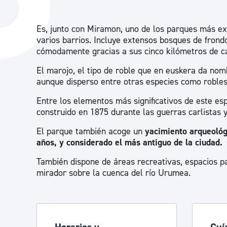
La ciudad
Actualid
Es, junto con Miramon, uno de los parques más ex
La ciudad ahora
Noticias
varios barrios. Incluye extensos bosques de fron
Descubre la ciudad
Avisos
cómodamente gracias a sus cinco kilómetros de c
La ciudad futura
Agenda cul
El marojo, el tipo de roble que en euskera da nom
aunque disperso entre otras especies como robles, 
Entre los elementos más significativos de este es
construido en 1875 durante las guerras carlistas 
El parque también acoge un
yacimiento arqueoló
años, y considerado el más antiguo de la ciudad.
También dispone de áreas recreativas, espacios para
mirador sobre la cuenca del río Urumea.