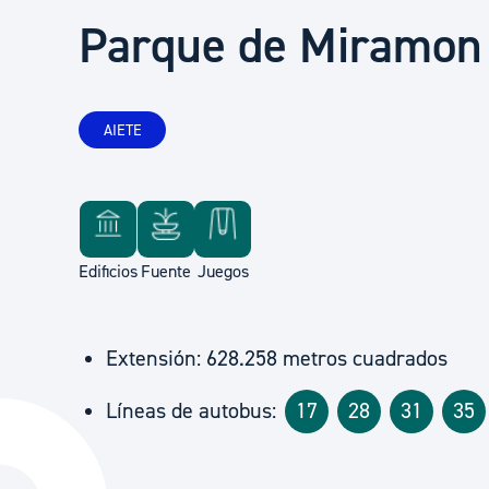
Seguridad ciudadana y emergencias
Parque de Miramon
Salud Pública, animales y consumo
AIETE
Infancia y juventud
Participación ciudadana y asociacionismo
Edificios
Fuente
Juegos
Deporte
Extensión: 628.258 metros cuadrados
Líneas de autobus:
17
28
31
35