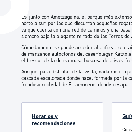
La ciudad
Actualid
Es, junto con Ametzagaina, el parque más extenso 
La ciudad ahora
Noticias
norte a sur, por las que discurren pequeñas regat
Descubre la ciudad
Avisos
ya que cuenta con una red de caminos y una pasare
siempre bajo la elegante mirada de las Torres de 
La ciudad futura
Agenda cul
Cómodamente se puede acceder al anfiteatro al air
de manzanos autóctonos del caseríolagar Katxola, 
el frescor de la densa masa boscosa de alisos, fre
Aunque, para disfrutar de la visita, nada mejor q
cascada escalonada donde nace, formada por la cur
frondoso robledal de Erramunene, donde desapar
Horarios y
Guí
recomendaciones
Cons