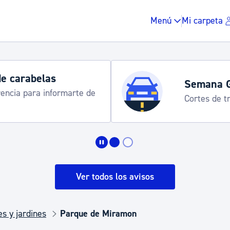
Menú
Mi carpeta
de carabelas
Semana 
rencia para informarte de
Cortes de tr
Impuestos y multas
Vivienda y urbanis
Ver todos los avisos
Espacio público, r
s y jardines
Parque de Miramon