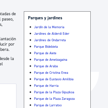
Catálogo de trámites
ntadas de
Parques y jardines
l paseo,
s,
Ayuda a la tramitación
Jardín de la Memoria
Jardines de Alderdi Eder
lantación
Jardines de Ondarreta
ucir por
Parque Bidebieta
ibera.
Parque de Aiete
desde la
Parque de Ametzagaina
el
Parque de Araba
Parque de Cristina Enea
Parque de Eustasio Amilibia
Parque de Harria
Parque de la Plaza Gipuzkoa
Parque de la Plaza Zaragoza
Parque de Larratxo