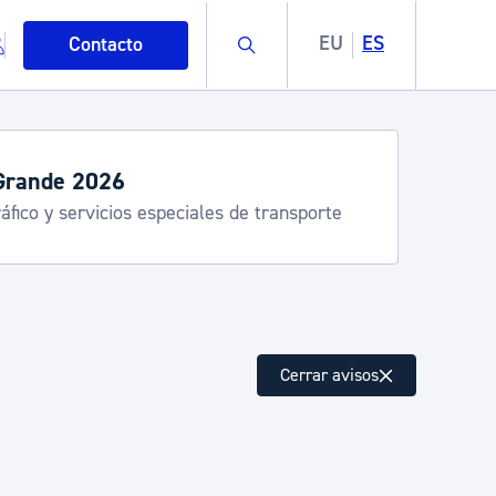
Buscar
EU
ES
Contacto
Grande 2026
áfico y servicios especiales de transporte
mo
Cerrar avisos
esiduos y medioambiente