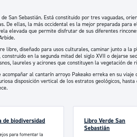
ad
Administración municipal
de San Sebastián. Está constituido por tres vaguadas, orie
Tablón de anuncios oficiales
as. De ellas, la más occidental es la mejor preparada para e
Calendario fiscal
la elevada que permite disfrutar de sus diferentes rincone
Arbide.
tural
Portal de transparencia
e libre, diseñado para usos culturales, caminar junto a la p
construido en la segunda mitad del siglo XVII o dejarse sed
snos, laureles y acirones que constituyen la vegetación de r
ue acompañar al cantarín arroyo Pakeako erreka en su viaje 
iosa disposición vertical de los estratos geológicos, hasta 
ece.
a de biodiversidad
Libro Verde San
Sebastián
ejos para fomentar la