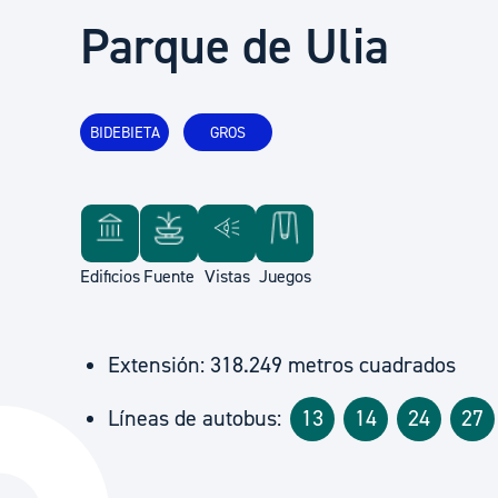
Seguridad ciudadana y emergencias
Parque de Ulia
Salud Pública, animales y consumo
BIDEBIETA
GROS
Infancia y juventud
Participación ciudadana y asociacionismo
Edificios
Fuente
Vistas
Juegos
Deporte
Extensión: 318.249 metros cuadrados
Líneas de autobus:
13
14
24
27