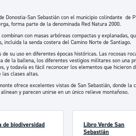
ad
Administración municipal
 de Donostia-San Sebastián con el municipio colindante de P
Tablón de anuncios oficiales
berga, forma parte de la denominada Red Natura 2000.
Calendario fiscal
se combinan con masas arbóreas compactas y explanadas, q
tural
Portal de transparencia
s, incluida la senda costera del Camino Norte de Santiago.
s de su uso en diferentes épocas históricas. Las rocosas roc
a de la ballena, los diferentes vestigios militares son una 
os, y todavía es fácil reconocer los elementos que hicieron d
 las clases altas.
monte ofrece excelentes vistas de San Sebastián, donde la 
e alinean y parecen unirse en un único relieve montañoso.
a de biodiversidad
Libro Verde San
Sebastián