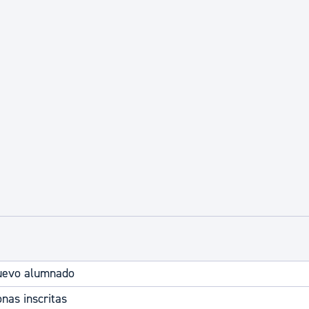
ad
Administración municipal
Tablón de anuncios oficiales
Calendario fiscal
tural
Portal de transparencia
nuevo alumnado
onas inscritas