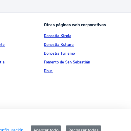
Otras páginas web corporativas
Donostia Kirola
nte
Donostia Kultura
Donostia Turismo
tia
Fomento de San Sebastián
Dbus
ítica de privacidad
Política de cookies
Declaración de accesibilidad
onfiguración
Aceptar todo
Rechazar todas