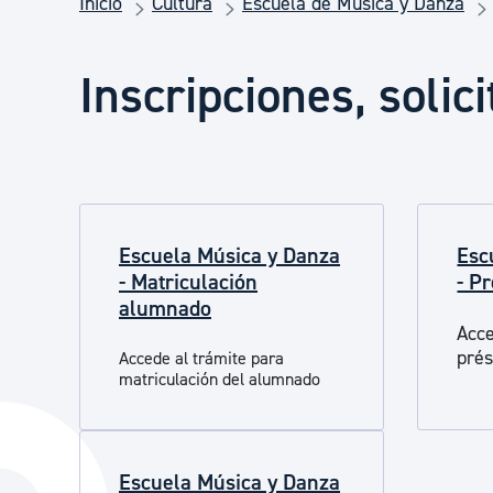
Inicio
Cultura
Escuela de Música y Danza
Seguridad ciudadana y emergencias
Inscripciones, soli
Salud Pública, animales y consumo
Infancia y juventud
Escuela Música y Danza
Esc
Participación ciudadana y asociacionismo
- Matriculación
- P
alumnado
Acce
Deporte
pré
Accede al trámite para
matriculación del alumnado
Escuela Música y Danza