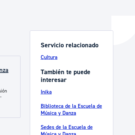
y empleo
Servicio relacionado
manos y convivencia
Cultura
anza
También te puede
interesar
sión
Inika
-
Biblioteca de la Escuela de
Música y Danza
Sedes de la Escuela de
Música y Danza