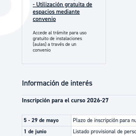
- Utilización gratuita de
La ciudad
Actualid
espacios mediante
La ciudad ahora
Noticias
convenio
Descubre la ciudad
Avisos
Accede al trámite para uso
gratuito de instalaciones
La ciudad futura
Agenda cul
(aulas) a través de un
convenio
Información de interés
Inscripción para el curso 2026-27
5 - 29 de mayo
Plazo de inscripción para 
1 de junio
Listado provisional de pers