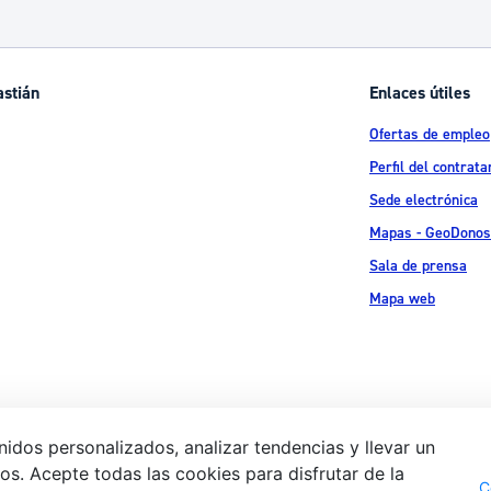
astián
Enlaces útiles
Ofertas de empleo
Perfil del contrata
Sede electrónica
Mapas - GeoDonos
Sala de prensa
Mapa web
idos personalizados, analizar tendencias y llevar un
s. Acepte todas las cookies para disfrutar de la
Aviso legal
Pol
 Ijentea 1,
C