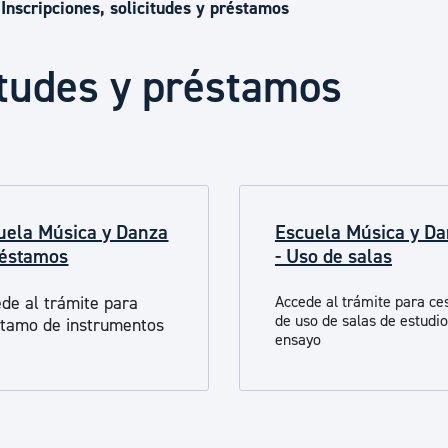
Euskera
Inscripciones, solicitudes y préstamos
citudes y préstamos
Desarrollo económico 
Igualdad, Derechos Hu
uela Música y Danza
Escuela Música y D
Cultura
réstamos
- Uso de salas
de al trámite para
Accede al trámite para ce
Turismo
de uso de salas de estudio
stamo de instrumentos
ensayo